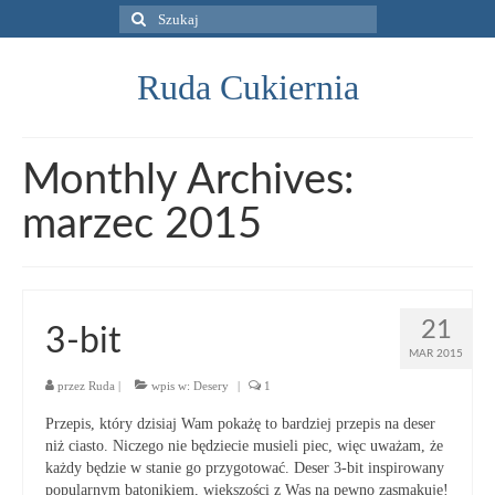
Szuklaj
w:
Ruda Cukiernia
Monthly Archives:
marzec 2015
21
3-bit
MAR 2015
przez
Ruda
|
wpis w:
Desery
|
1
Przepis, który dzisiaj Wam pokażę to bardziej przepis na deser
niż ciasto. Niczego nie będziecie musieli piec, więc uważam, że
każdy będzie w stanie go przygotować. Deser 3-bit inspirowany
popularnym batonikiem, większości z Was na pewno zasmakuje!