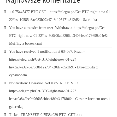
Najnowsze komentarze
+ 0.75445477 BTC.GET - https://telegra.ph/Get-BTC-right-now-01-
22?hs=10585b3ae083b07a47b8c105471a312d&
-
Szarlotka
You have a transfer from user. Withdrаw > https://telegra.ph/Get-
BTC-right-now-01-22?hs=9c0f00ad8206dc34091eee178699a04e&
-
Muffiny z borówkami
You have received 1 notification # 634067. Read >
https://telegra.ph/Get-BTC-right-now-01-22?
hs=3a97e3278e78c8b12a704720d77d5cf6&
-
Drożdżówki z
cynamonem
Notification: Operation NoOU85. RECEIVE >
https://telegra.ph/Get-BTC-right-now-01-22?
hs=aa0a842bc9d966b5cbbccf8fbf4178f0&
-
Ciasto z kremem oreo i
galaretką
Ticket; TRANSFER 0.75384039 BTC. GET >>>