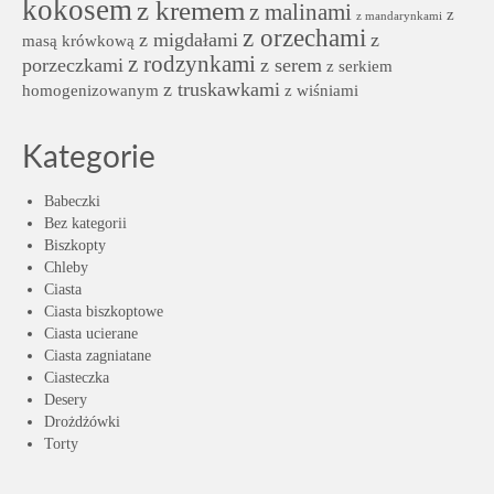
kokosem
z kremem
z malinami
z
z mandarynkami
z orzechami
z migdałami
z
masą krówkową
z rodzynkami
porzeczkami
z serem
z serkiem
z truskawkami
homogenizowanym
z wiśniami
Kategorie
Babeczki
Bez kategorii
Biszkopty
Chleby
Ciasta
Ciasta biszkoptowe
Ciasta ucierane
Ciasta zagniatane
Ciasteczka
Desery
Drożdżówki
Torty