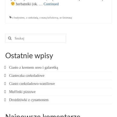
herbatniki (ok. …
Continued
z budyniem
,
z czekoladą
,
z masą krówkową
,
ze śmietaną
Szuklaj
w:
Ostatnie wpisy
Ciasto z kremem oreo i galaretką
Ciasteczka czekoladowe
Ciasto czekoladowo-waniliowe
Muffinki pizzowe
Drożdżówki z cynamonem