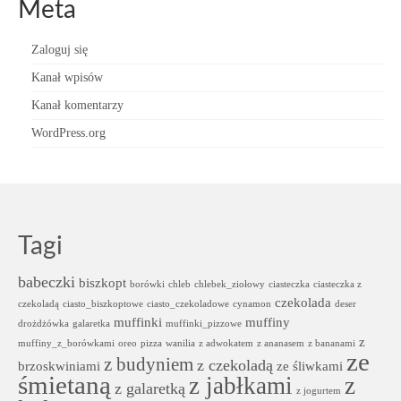
Meta
Zaloguj się
Kanał wpisów
Kanał komentarzy
WordPress.org
Tagi
babeczki
biszkopt
borówki
chleb
chlebek_ziołowy
ciasteczka
ciasteczka z
czekolada
czekoladą
ciasto_biszkoptowe
ciasto_czekoladowe
cynamon
deser
muffinki
muffiny
drożdżówka
galaretka
muffinki_pizzowe
z
muffiny_z_borówkami
oreo
pizza
wanilia
z adwokatem
z ananasem
z bananami
ze
z budyniem
z czekoladą
brzoskwiniami
ze śliwkami
śmietaną
z jabłkami
z
z galaretką
z jogurtem