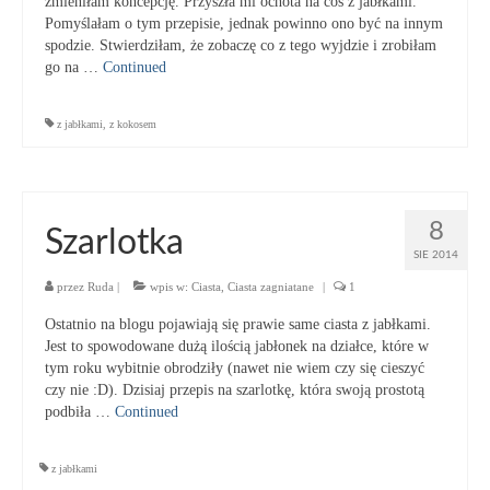
zmieniłam koncepcję. Przyszła mi ochota na coś z jabłkami.
Pomyślałam o tym przepisie, jednak powinno ono być na innym
spodzie. Stwierdziłam, że zobaczę co z tego wyjdzie i zrobiłam
go na …
Continued
z jabłkami
,
z kokosem
8
Szarlotka
SIE 2014
przez
Ruda
|
wpis w:
Ciasta
,
Ciasta zagniatane
|
1
Ostatnio na blogu pojawiają się prawie same ciasta z jabłkami.
Jest to spowodowane dużą ilością jabłonek na działce, które w
tym roku wybitnie obrodziły (nawet nie wiem czy się cieszyć
czy nie :D). Dzisiaj przepis na szarlotkę, która swoją prostotą
podbiła …
Continued
z jabłkami