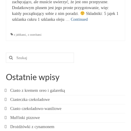
zachęcająco, ale musicie uwierzyć, że jest ono przepyszne.
Dodatkowym plusem jest jego proste przygotowanie, więc
każdy początkujący sobie z nim poradzi.
Składniki: 5 jajek 1
szklanka cukru 1 szklanka oleju …
Continued
z jabłkami
,
z orzechami
Szuklaj
w:
Ostatnie wpisy
Ciasto z kremem oreo i galaretką
Ciasteczka czekoladowe
Ciasto czekoladowo-waniliowe
Muffinki pizzowe
Drożdżówki z cynamonem