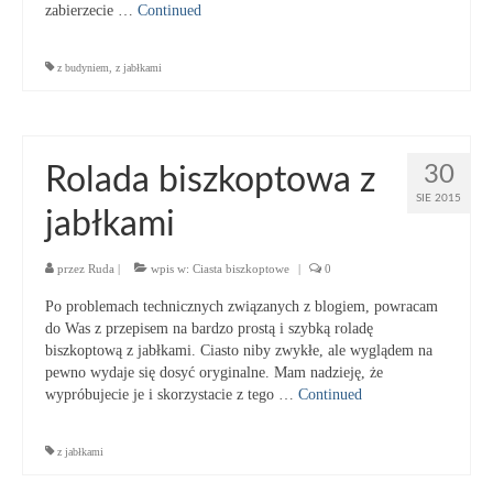
zabierzecie …
Continued
z budyniem
,
z jabłkami
30
Rolada biszkoptowa z
SIE 2015
jabłkami
przez
Ruda
|
wpis w:
Ciasta biszkoptowe
|
0
Po problemach technicznych związanych z blogiem, powracam
do Was z przepisem na bardzo prostą i szybką roladę
biszkoptową z jabłkami. Ciasto niby zwykłe, ale wyglądem na
pewno wydaje się dosyć oryginalne. Mam nadzieję, że
wypróbujecie je i skorzystacie z tego …
Continued
z jabłkami