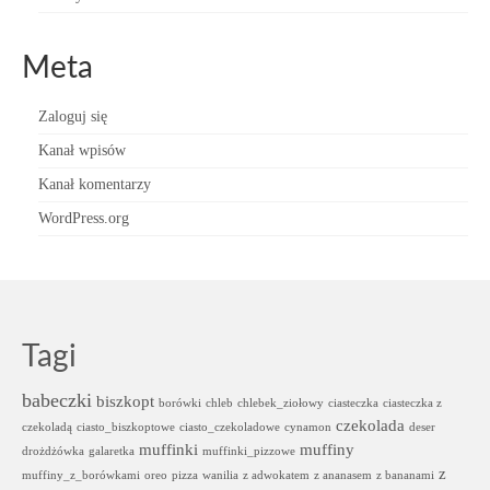
Meta
Zaloguj się
Kanał wpisów
Kanał komentarzy
WordPress.org
Tagi
babeczki
biszkopt
borówki
chleb
chlebek_ziołowy
ciasteczka
ciasteczka z
czekolada
czekoladą
ciasto_biszkoptowe
ciasto_czekoladowe
cynamon
deser
muffinki
muffiny
drożdżówka
galaretka
muffinki_pizzowe
z
muffiny_z_borówkami
oreo
pizza
wanilia
z adwokatem
z ananasem
z bananami