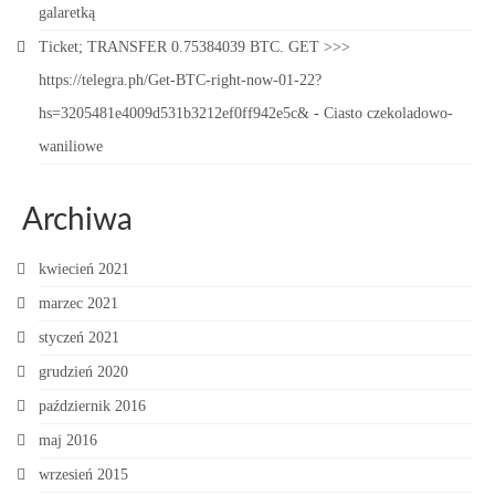
galaretką
Ticket; TRANSFER 0.75384039 BTC. GET >>>
https://telegra.ph/Get-BTC-right-now-01-22?
hs=3205481e4009d531b3212ef0ff942e5c&
-
Ciasto czekoladowo-
waniliowe
Archiwa
kwiecień 2021
marzec 2021
styczeń 2021
grudzień 2020
październik 2016
maj 2016
wrzesień 2015