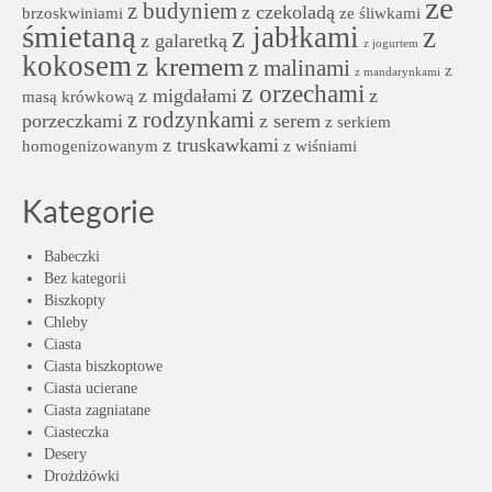
ze
z budyniem
z czekoladą
brzoskwiniami
ze śliwkami
śmietaną
z jabłkami
z
z galaretką
z jogurtem
kokosem
z kremem
z malinami
z
z mandarynkami
z orzechami
z migdałami
z
masą krówkową
z rodzynkami
porzeczkami
z serem
z serkiem
z truskawkami
homogenizowanym
z wiśniami
Kategorie
Babeczki
Bez kategorii
Biszkopty
Chleby
Ciasta
Ciasta biszkoptowe
Ciasta ucierane
Ciasta zagniatane
Ciasteczka
Desery
Drożdżówki