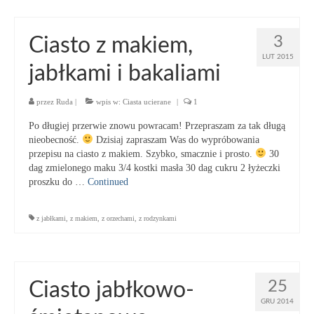
3
Ciasto z makiem,
LUT 2015
jabłkami i bakaliami
przez
Ruda
|
wpis w:
Ciasta ucierane
|
1
Po długiej przerwie znowu powracam! Przepraszam za tak długą
nieobecność.
Dzisiaj zapraszam Was do wypróbowania
przepisu na ciasto z makiem. Szybko, smacznie i prosto.
30
dag zmielonego maku 3/4 kostki masła 30 dag cukru 2 łyżeczki
proszku do …
Continued
z jabłkami
,
z makiem
,
z orzechami
,
z rodzynkami
25
Ciasto jabłkowo-
GRU 2014