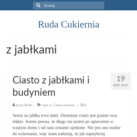
Szuklaj
w:
Ruda Cukiernia
z jabłkami
19
Ciasto z jabłkami i
WRZ 2015
budyniem
przez
Ruda
|
wpis w:
Ciasta ucierane
|
0
Sezon na jabłka trwa dalej. Dzisiejsze ciasto jest pyszne oraz
lekkie. Jestem pewna, że długo nie postoi po upieczeniu w
waszym domu i od razu zostanie zjedzone. Nie jest ono trudne
do wykonania, więc mam nadzieję, że jak najszybciej