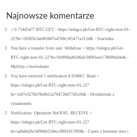
Najnowsze komentarze
+ 0.75445477 BTC.GET - https://telegra.ph/Get-BTC-right-now-01-
22?hs=10585b3ae083b07a47b8c105471a312d&
-
Szarlotka
You have a transfer from user. Withdrаw > https://telegra.ph/Get-
BTC-right-now-01-22?hs=9c0f00ad8206dc34091eee178699a04e&
-
Muffiny z borówkami
You have received 1 notification # 634067. Read >
https://telegra.ph/Get-BTC-right-now-01-22?
hs=3a97e3278e78c8b12a704720d77d5cf6&
-
Drożdżówki z
cynamonem
Notification: Operation NoOU85. RECEIVE >
https://telegra.ph/Get-BTC-right-now-01-22?
hs=aa0a842bc9d966b5cbbccf8fbf4178f0&
-
Ciasto z kremem oreo i