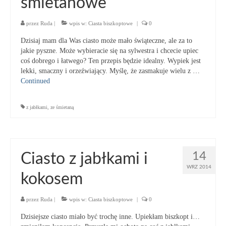
śmietanowe
przez
Ruda
|
wpis w:
Ciasta biszkoptowe
|
0
Dzisiaj mam dla Was ciasto może mało świąteczne, ale za to
jakie pyszne. Może wybieracie się na sylwestra i chcecie upiec
coś dobrego i łatwego? Ten przepis będzie idealny. Wypiek jest
lekki, smaczny i orzeźwiający. Myślę, że zasmakuje wielu z …
Continued
z jabłkami
,
ze śmietaną
14
Ciasto z jabłkami i
WRZ 2014
kokosem
przez
Ruda
|
wpis w:
Ciasta biszkoptowe
|
0
Dzisiejsze ciasto miało być trochę inne. Upiekłam biszkopt i…