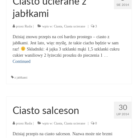
Ciasto ucierane z
SIE 2014
jabłkami
przez
Ruda
|
wpis w:
Ciasta
,
Ciasta ucierane
|
3
Dzisiaj znowu przepis na coś bardzo prostego – ciasto z
jabłkami. Jest lato, więc myślę, że takie ciacho będzie w sam
raz!
Składniki: 4 jajka 3 szklanki mąki 1,5 szklanki cukru
cukier waniliowy 2 łyżeczki proszku do pieczenia 1 …
Continued
z jabłkami
30
Ciasto salceson
LIP 2014
przez
Ruda
|
wpis w:
Ciasta
,
Ciasta ucierane
|
0
Dzisiaj przepis na ciasto salceson. Nazwa może nie brzmi