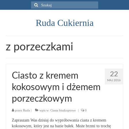
Szuklaj
w:
Ruda Cukiernia
z porzeczkami
22
Ciasto z kremem
MAJ 2016
kokosowym i dżemem
porzeczkowym
przez
Ruda
|
wpis w:
Ciasta biszkoptowe
|
0
Zapraszam Was dzisiaj do wypróbowania ciasta z kremem
kokosowym, który jest na bazie bułek. Może brzmi to trochę