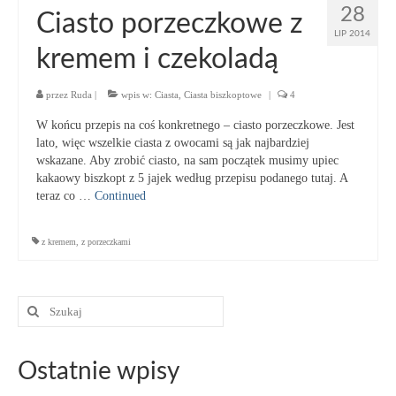
28
Ciasto porzeczkowe z
LIP 2014
kremem i czekoladą
przez
Ruda
|
wpis w:
Ciasta
,
Ciasta biszkoptowe
|
4
W końcu przepis na coś konkretnego – ciasto porzeczkowe. Jest
lato, więc wszelkie ciasta z owocami są jak najbardziej
wskazane. Aby zrobić ciasto, na sam początek musimy upiec
kakaowy biszkopt z 5 jajek według przepisu podanego tutaj. A
teraz co …
Continued
z kremem
,
z porzeczkami
Szuklaj
w:
Ostatnie wpisy