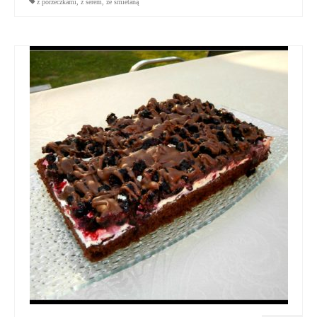
z porzeczkami
,
z serem
,
ze śmietaną