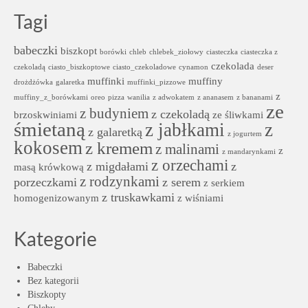
Tagi
babeczki
biszkopt
borówki
chleb
chlebek_ziołowy
ciasteczka
ciasteczka z
czekolada
czekoladą
ciasto_biszkoptowe
ciasto_czekoladowe
cynamon
deser
muffinki
muffiny
drożdżówka
galaretka
muffinki_pizzowe
z
muffiny_z_borówkami
oreo
pizza
wanilia
z adwokatem
z ananasem
z bananami
ze
z budyniem
z czekoladą
brzoskwiniami
ze śliwkami
śmietaną
z jabłkami
z
z galaretką
z jogurtem
kokosem
z kremem
z malinami
z
z mandarynkami
z orzechami
z migdałami
z
masą krówkową
z rodzynkami
porzeczkami
z serem
z serkiem
z truskawkami
homogenizowanym
z wiśniami
Kategorie
Babeczki
Bez kategorii
Biszkopty