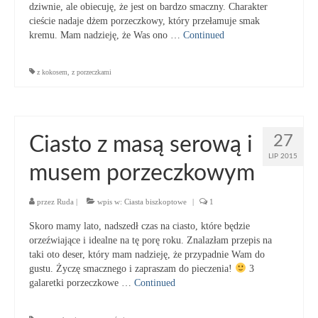
dziwnie, ale obiecuję, że jest on bardzo smaczny. Charakter
cieście nadaje dżem porzeczkowy, który przełamuje smak
kremu. Mam nadzieję, że Was ono …
Continued
z kokosem
,
z porzeczkami
27
Ciasto z masą serową i
LIP 2015
musem porzeczkowym
przez
Ruda
|
wpis w:
Ciasta biszkoptowe
|
1
Skoro mamy lato, nadszedł czas na ciasto, które będzie
orzeźwiające i idealne na tę porę roku. Znalazłam przepis na
taki oto deser, który mam nadzieję, że przypadnie Wam do
gustu. Życzę smacznego i zapraszam do pieczenia!
3
galaretki porzeczkowe …
Continued