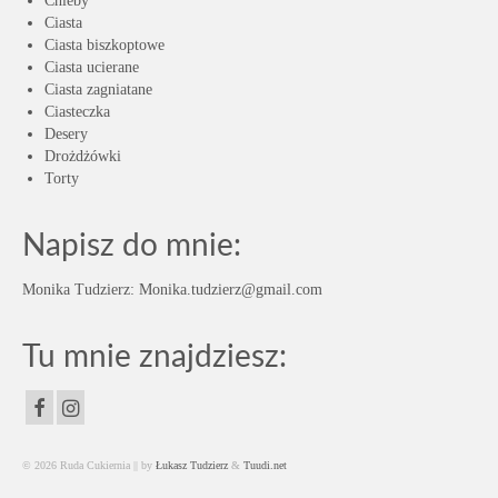
Chleby
Ciasta
Ciasta biszkoptowe
Ciasta ucierane
Ciasta zagniatane
Ciasteczka
Desery
Drożdżówki
Torty
Napisz do mnie:
Monika Tudzierz: Monika.tudzierz@gmail.com
Tu mnie znajdziesz:
© 2026 Ruda Cukiernia || by
Łukasz Tudzierz
&
Tuudi.net