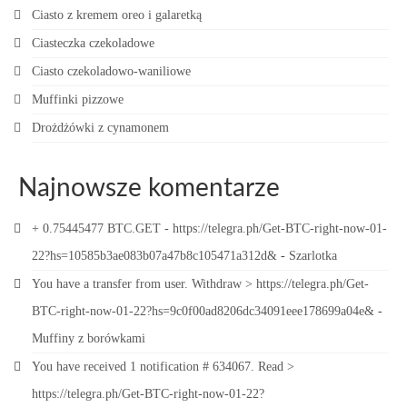
Ciasto z kremem oreo i galaretką
Ciasteczka czekoladowe
Ciasto czekoladowo-waniliowe
Muffinki pizzowe
Drożdżówki z cynamonem
Najnowsze komentarze
+ 0.75445477 BTC.GET - https://telegra.ph/Get-BTC-right-now-01-
22?hs=10585b3ae083b07a47b8c105471a312d&
-
Szarlotka
You have a transfer from user. Withdrаw > https://telegra.ph/Get-
BTC-right-now-01-22?hs=9c0f00ad8206dc34091eee178699a04e&
-
Muffiny z borówkami
You have received 1 notification # 634067. Read >
https://telegra.ph/Get-BTC-right-now-01-22?