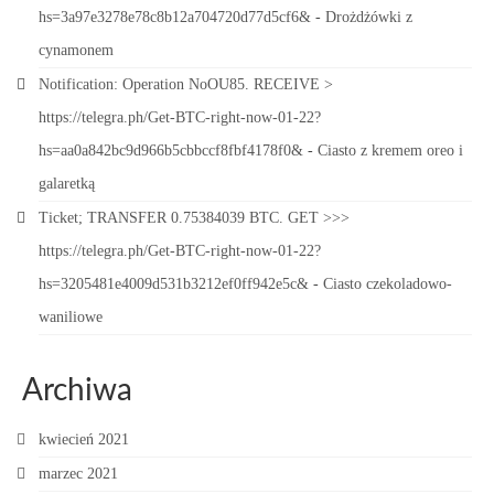
hs=3a97e3278e78c8b12a704720d77d5cf6&
-
Drożdżówki z
cynamonem
Notification: Operation NoOU85. RECEIVE >
https://telegra.ph/Get-BTC-right-now-01-22?
hs=aa0a842bc9d966b5cbbccf8fbf4178f0&
-
Ciasto z kremem oreo i
galaretką
Ticket; TRANSFER 0.75384039 BTC. GET >>>
https://telegra.ph/Get-BTC-right-now-01-22?
hs=3205481e4009d531b3212ef0ff942e5c&
-
Ciasto czekoladowo-
waniliowe
Archiwa
kwiecień 2021
marzec 2021