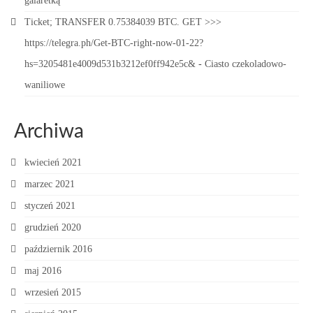
galaretką
Ticket; TRANSFER 0.75384039 BTC. GET >>>
https://telegra.ph/Get-BTC-right-now-01-22?
hs=3205481e4009d531b3212ef0ff942e5c&
-
Ciasto czekoladowo-
waniliowe
Archiwa
kwiecień 2021
marzec 2021
styczeń 2021
grudzień 2020
październik 2016
maj 2016
wrzesień 2015