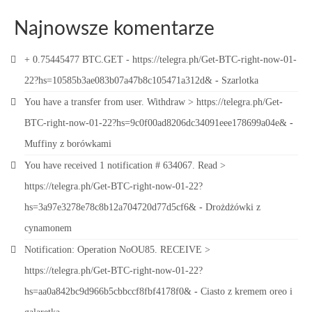
Najnowsze komentarze
+ 0.75445477 BTC.GET - https://telegra.ph/Get-BTC-right-now-01-
22?hs=10585b3ae083b07a47b8c105471a312d&
-
Szarlotka
You have a transfer from user. Withdrаw > https://telegra.ph/Get-
BTC-right-now-01-22?hs=9c0f00ad8206dc34091eee178699a04e&
-
Muffiny z borówkami
You have received 1 notification # 634067. Read >
https://telegra.ph/Get-BTC-right-now-01-22?
hs=3a97e3278e78c8b12a704720d77d5cf6&
-
Drożdżówki z
cynamonem
Notification: Operation NoOU85. RECEIVE >
https://telegra.ph/Get-BTC-right-now-01-22?
hs=aa0a842bc9d966b5cbbccf8fbf4178f0&
-
Ciasto z kremem oreo i