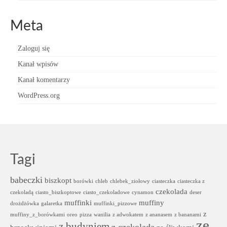
Meta
Zaloguj się
Kanał wpisów
Kanał komentarzy
WordPress.org
Tagi
babeczki
biszkopt
borówki
chleb
chlebek_ziołowy
ciasteczka
ciasteczka z
czekolada
czekoladą
ciasto_biszkoptowe
ciasto_czekoladowe
cynamon
deser
muffinki
muffiny
drożdżówka
galaretka
muffinki_pizzowe
z
muffiny_z_borówkami
oreo
pizza
wanilia
z adwokatem
z ananasem
z bananami
ze
z budyniem