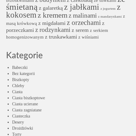
z czekoladą
brzoskwiniami
ze śliwkami
śmietaną
z jabłkami
z
z galaretką
z jogurtem
kokosem
z kremem
z malinami
z
z mandarynkami
z orzechami
z migdałami
z
masą krówkową
z rodzynkami
porzeczkami
z serem
z serkiem
z truskawkami
homogenizowanym
z wiśniami
Kategorie
Babeczki
Bez kategorii
Biszkopty
Chleby
Ciasta
Ciasta biszkoptowe
Ciasta ucierane
Ciasta zagniatane
Ciasteczka
Desery
Drożdżówki
Torty