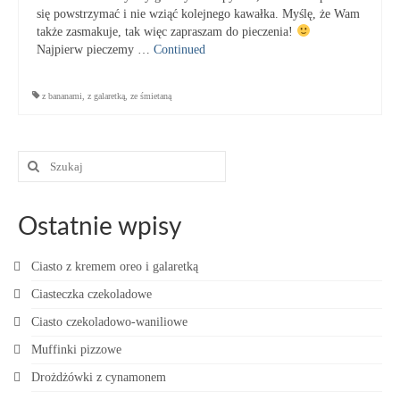
się powstrzymać i nie wziąć kolejnego kawałka. Myślę, że Wam
także zasmakuje, tak więc zapraszam do pieczenia!
Najpierw pieczemy …
Continued
z bananami
,
z galaretką
,
ze śmietaną
Szuklaj
w:
Ostatnie wpisy
Ciasto z kremem oreo i galaretką
Ciasteczka czekoladowe
Ciasto czekoladowo-waniliowe
Muffinki pizzowe
Drożdżówki z cynamonem