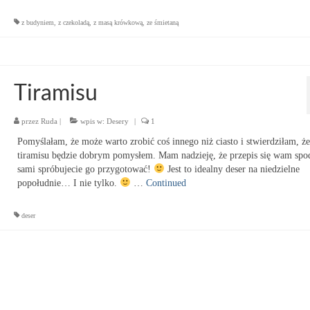
z budyniem
,
z czekoladą
,
z masą krówkową
,
ze śmietaną
Tiramisu
przez
Ruda
|
wpis w:
Desery
|
1
Pomyślałam, że może warto zrobić coś innego niż ciasto i stwierdziłam, że
tiramisu będzie dobrym pomysłem. Mam nadzieję, że przepis się wam spo
sami spróbujecie go przygotować!
Jest to idealny deser na niedzielne
popołudnie… I nie tylko.
…
Continued
deser