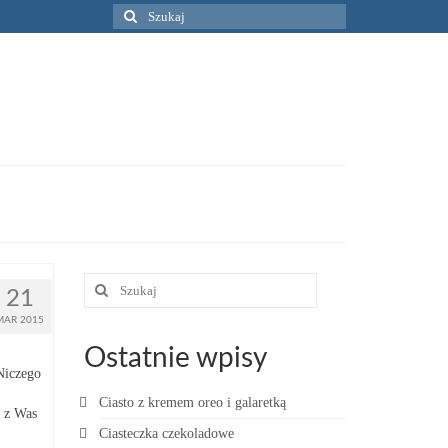
Szuklaj
w:
Szuklaj
21
w:
MAR 2015
Ostatnie wpisy
 Niczego
Ciasto z kremem oreo i galaretką
i z Was
Ciasteczka czekoladowe