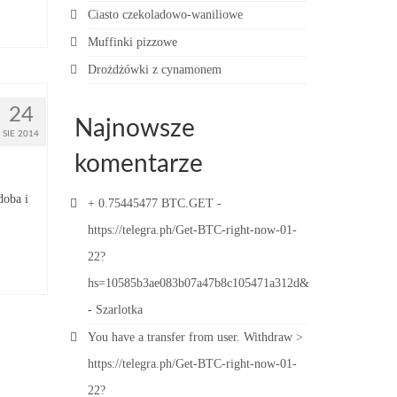
Ciasto czekoladowo-waniliowe
Muffinki pizzowe
Drożdżówki z cynamonem
24
Najnowsze
SIE 2014
komentarze
doba i
+ 0.75445477 BTC.GET -
https://telegra.ph/Get-BTC-right-now-01-
22?
hs=10585b3ae083b07a47b8c105471a312d&
-
Szarlotka
You have a transfer from user. Withdrаw >
https://telegra.ph/Get-BTC-right-now-01-
22?