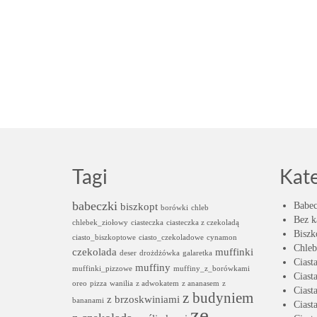
Tagi
Kat
babeczki
biszkopt
Babec
borówki
chleb
Bez k
chlebek_ziołowy
ciasteczka
ciasteczka z czekoladą
Biszk
ciasto_biszkoptowe
ciasto_czekoladowe
cynamon
Chleb
czekolada
muffinki
deser
drożdżówka
galaretka
Ciast
muffiny
muffinki_pizzowe
muffiny_z_borówkami
Ciast
oreo
pizza
wanilia
z adwokatem
z ananasem
z
Ciast
z budyniem
z brzoskwiniami
bananami
Ciast
ze