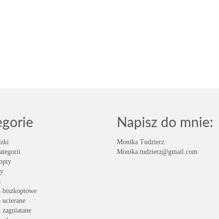
egorie
Napisz do mnie:
zki
Monika Tudzierz:
ategorii
Monika.tudzierz@gmail.com
opty
y
a
a biszkoptowe
a ucierane
a zagniatane