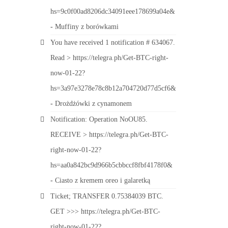
hs=9c0f00ad8206dc34091eee178699a04e&
-
Muffiny z borówkami
You have received 1 notification # 634067.
Read > https://telegra.ph/Get-BTC-right-
now-01-22?
hs=3a97e3278e78c8b12a704720d77d5cf6&
-
Drożdżówki z cynamonem
Notification: Operation NoOU85.
RECEIVE > https://telegra.ph/Get-BTC-
right-now-01-22?
hs=aa0a842bc9d966b5cbbccf8fbf4178f0&
-
Ciasto z kremem oreo i galaretką
Ticket; TRANSFER 0.75384039 BTC.
GET >>> https://telegra.ph/Get-BTC-
right-now-01-22?