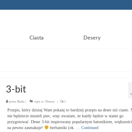
Ciasta
Desery
3-bit
przez
Ruda
|
wpis w:
Desery
|
1
Przepis, który dzisiaj Wam pokażę to bardziej przepis na deser niż ciasto.
nie będziecie musieli piec, więc uważam, że każdy będzie w stanie go
przygotować. Deser 3-bit inspirowany popularnym batonikiem, większośc
na pewno zasmakuje!
herbatniki (ok. …
Continued