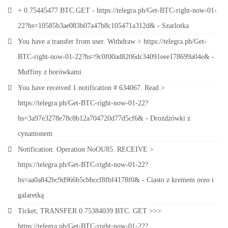
+ 0.75445477 BTC.GET - https://telegra.ph/Get-BTC-right-now-01-
22?hs=10585b3ae083b07a47b8c105471a312d&
-
Szarlotka
You have a transfer from user. Withdrаw > https://telegra.ph/Get-
BTC-right-now-01-22?hs=9c0f00ad8206dc34091eee178699a04e&
-
Muffiny z borówkami
You have received 1 notification # 634067. Read >
https://telegra.ph/Get-BTC-right-now-01-22?
hs=3a97e3278e78c8b12a704720d77d5cf6&
-
Drożdżówki z
cynamonem
Notification: Operation NoOU85. RECEIVE >
https://telegra.ph/Get-BTC-right-now-01-22?
hs=aa0a842bc9d966b5cbbccf8fbf4178f0&
-
Ciasto z kremem oreo i
galaretką
Ticket; TRANSFER 0.75384039 BTC. GET >>>
https://telegra.ph/Get-BTC-right-now-01-22?