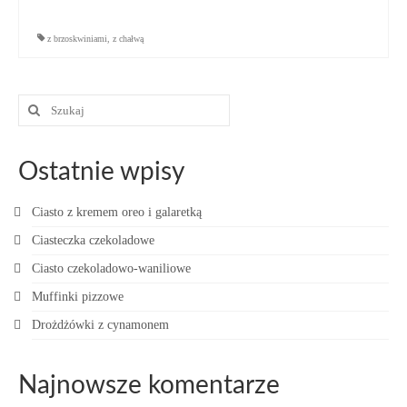
z brzoskwiniami
,
z chałwą
Szuklaj
w:
Ostatnie wpisy
Ciasto z kremem oreo i galaretką
Ciasteczka czekoladowe
Ciasto czekoladowo-waniliowe
Muffinki pizzowe
Drożdżówki z cynamonem
Najnowsze komentarze