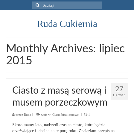
Szuklaj
w:
Ruda Cukiernia
Monthly Archives: lipiec
2015
27
Ciasto z masą serową i
LIP 2015
musem porzeczkowym
przez
Ruda
|
wpis w:
Ciasta biszkoptowe
|
1
Skoro mamy lato, nadszedł czas na ciasto, które będzie
orzeźwiające i idealne na tę porę roku. Znalazłam przepis na