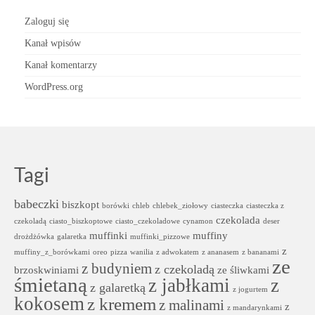
Zaloguj się
Kanał wpisów
Kanał komentarzy
WordPress.org
Tagi
babeczki
biszkopt
borówki
chleb
chlebek_ziołowy
ciasteczka
ciasteczka z
czekolada
czekoladą
ciasto_biszkoptowe
ciasto_czekoladowe
cynamon
deser
muffinki
muffiny
drożdżówka
galaretka
muffinki_pizzowe
z
muffiny_z_borówkami
oreo
pizza
wanilia
z adwokatem
z ananasem
z bananami
ze
z budyniem
z czekoladą
brzoskwiniami
ze śliwkami
śmietaną
z jabłkami
z
z galaretką
z jogurtem
kokosem
z kremem
z malinami
z
z mandarynkami