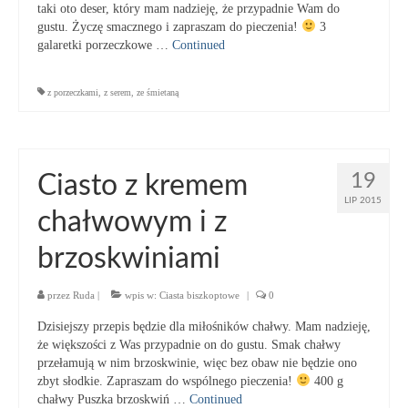
taki oto deser, który mam nadzieję, że przypadnie Wam do
gustu. Życzę smacznego i zapraszam do pieczenia!
3
galaretki porzeczkowe …
Continued
z porzeczkami
,
z serem
,
ze śmietaną
19
Ciasto z kremem
LIP 2015
chałwowym i z
brzoskwiniami
przez
Ruda
|
wpis w:
Ciasta biszkoptowe
|
0
Dzisiejszy przepis będzie dla miłośników chałwy. Mam nadzieję,
że większości z Was przypadnie on do gustu. Smak chałwy
przełamują w nim brzoskwinie, więc bez obaw nie będzie ono
zbyt słodkie. Zapraszam do wspólnego pieczenia!
400 g
chałwy Puszka brzoskwiń …
Continued