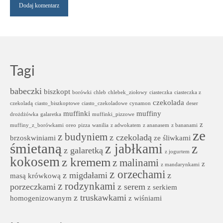
Tagi
babeczki
biszkopt
borówki
chleb
chlebek_ziołowy
ciasteczka
ciasteczka z
czekolada
czekoladą
ciasto_biszkoptowe
ciasto_czekoladowe
cynamon
deser
muffinki
muffiny
drożdżówka
galaretka
muffinki_pizzowe
z
muffiny_z_borówkami
oreo
pizza
wanilia
z adwokatem
z ananasem
z bananami
ze
z budyniem
z czekoladą
brzoskwiniami
ze śliwkami
śmietaną
z jabłkami
z
z galaretką
z jogurtem
kokosem
z kremem
z malinami
z
z mandarynkami
z orzechami
z migdałami
z
masą krówkową
z rodzynkami
porzeczkami
z serem
z serkiem
z truskawkami
homogenizowanym
z wiśniami