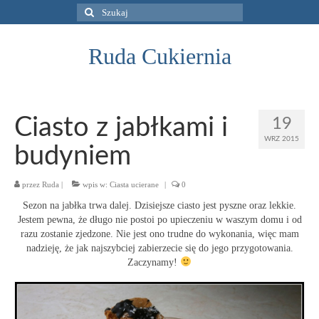
Szuklaj
w:
Ruda Cukiernia
Ciasto z jabłkami i
19
WRZ 2015
budyniem
przez
Ruda
|
wpis w:
Ciasta ucierane
|
0
Sezon na jabłka trwa dalej. Dzisiejsze ciasto jest pyszne oraz lekkie.
Jestem pewna, że długo nie postoi po upieczeniu w waszym domu i od
razu zostanie zjedzone. Nie jest ono trudne do wykonania, więc mam
nadzieję, że jak najszybciej zabierzecie się do jego przygotowania.
Zaczynamy!