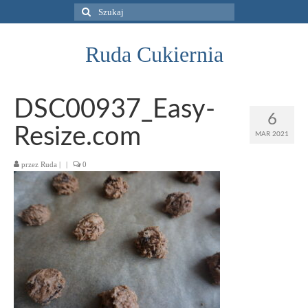
Szuklaj
w:
Ruda Cukiernia
DSC00937_Easy-
6
Resize.com
MAR 2021
przez
Ruda
|
|
0