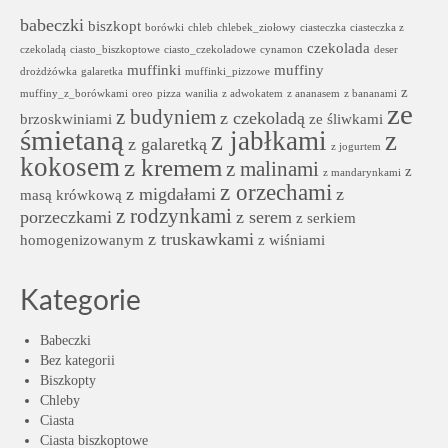
babeczki
biszkopt
borówki
chleb
chlebek_ziołowy
ciasteczka
ciasteczka z
czekolada
czekoladą
ciasto_biszkoptowe
ciasto_czekoladowe
cynamon
deser
muffinki
muffiny
drożdżówka
galaretka
muffinki_pizzowe
z
muffiny_z_borówkami
oreo
pizza
wanilia
z adwokatem
z ananasem
z bananami
ze
z budyniem
z czekoladą
brzoskwiniami
ze śliwkami
śmietaną
z jabłkami
z
z galaretką
z jogurtem
kokosem
z kremem
z malinami
z
z mandarynkami
z orzechami
z migdałami
z
masą krówkową
z rodzynkami
porzeczkami
z serem
z serkiem
z truskawkami
homogenizowanym
z wiśniami
Kategorie
Babeczki
Bez kategorii
Biszkopty
Chleby
Ciasta
Ciasta biszkoptowe