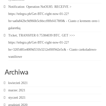
Notification: Operation NoOU85. RECEIVE >
https://telegra.ph/Get-BTC-right-now-01-22?
hs=aa0a842bc9d966b5cbbccf8fbf4178f0&
-
Ciasto z kremem oreo i
galaretką
Ticket; TRANSFER 0.75384039 BTC. GET >>>
https://telegra.ph/Get-BTC-right-now-01-22?
hs=3205481e4009d531b3212ef0ff942e5c&
-
Ciasto czekoladowo-
waniliowe
Archiwa
kwiecień 2021
marzec 2021
styczeń 2021
grudzień 2020