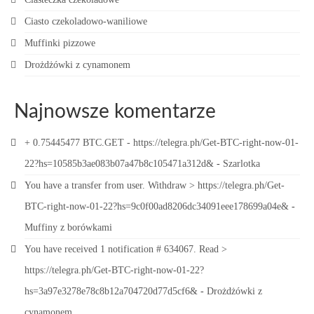
Ciasto czekoladowo-waniliowe
Muffinki pizzowe
Drożdżówki z cynamonem
Najnowsze komentarze
+ 0.75445477 BTC.GET - https://telegra.ph/Get-BTC-right-now-01-
22?hs=10585b3ae083b07a47b8c105471a312d&
-
Szarlotka
You have a transfer from user. Withdrаw > https://telegra.ph/Get-
BTC-right-now-01-22?hs=9c0f00ad8206dc34091eee178699a04e&
-
Muffiny z borówkami
You have received 1 notification # 634067. Read >
https://telegra.ph/Get-BTC-right-now-01-22?
hs=3a97e3278e78c8b12a704720d77d5cf6&
-
Drożdżówki z
cynamonem