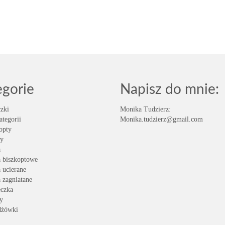
egorie
Napisz do mnie:
zki
Monika Tudzierz:
ategorii
Monika.tudzierz@gmail.com
opty
y
a
a biszkoptowe
a ucierane
a zagniatane
eczka
y
dżówki