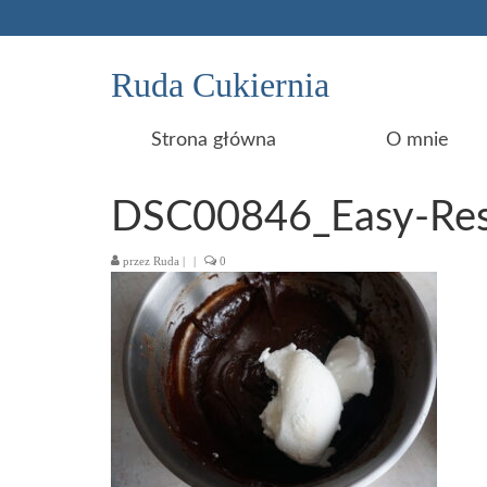
Ruda Cukiernia
Strona główna
O mnie
DSC00846_Easy-Res
przez
Ruda
|
|
0