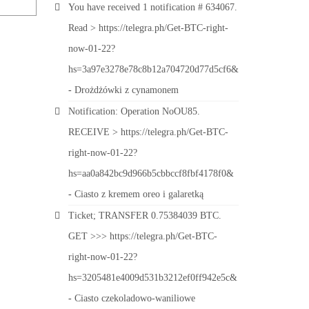
You have received 1 notification # 634067.
Read > https://telegra.ph/Get-BTC-right-
now-01-22?
hs=3a97e3278e78c8b12a704720d77d5cf6&
-
Drożdżówki z cynamonem
Notification: Operation NoOU85.
RECEIVE > https://telegra.ph/Get-BTC-
right-now-01-22?
hs=aa0a842bc9d966b5cbbccf8fbf4178f0&
-
Ciasto z kremem oreo i galaretką
Ticket; TRANSFER 0.75384039 BTC.
GET >>> https://telegra.ph/Get-BTC-
right-now-01-22?
hs=3205481e4009d531b3212ef0ff942e5c&
-
Ciasto czekoladowo-waniliowe