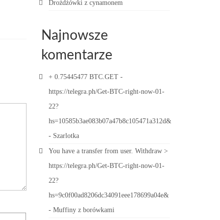
Drożdżówki z cynamonem
Najnowsze
komentarze
+ 0.75445477 BTC.GET -
https://telegra.ph/Get-BTC-right-now-01-
22?
hs=10585b3ae083b07a47b8c105471a312d&
-
Szarlotka
You have a transfer from user. Withdrаw >
https://telegra.ph/Get-BTC-right-now-01-
22?
hs=9c0f00ad8206dc34091eee178699a04e&
-
Muffiny z borówkami