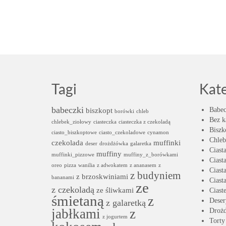
Tagi
Kat
babeczki
biszkopt
Babec
borówki
chleb
Bez k
chlebek_ziołowy
ciasteczka
ciasteczka z czekoladą
Biszk
ciasto_biszkoptowe
ciasto_czekoladowe
cynamon
Chleb
czekolada
muffinki
deser
drożdżówka
galaretka
Ciast
muffiny
muffinki_pizzowe
muffiny_z_borówkami
Ciast
oreo
pizza
wanilia
z adwokatem
z ananasem
z
Ciast
z budyniem
z brzoskwiniami
bananami
Ciast
ze
z czekoladą
ze śliwkami
Ciast
śmietaną
z
Deser
z galaretką
jabłkami
z
Droż
z jogurtem
Torty