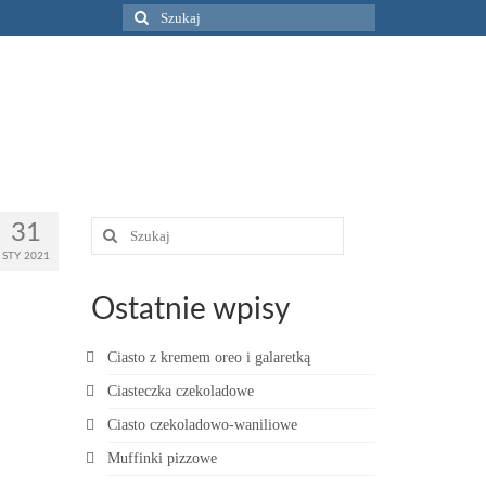
Szuklaj
w:
Szuklaj
31
w:
STY 2021
Ostatnie wpisy
Ciasto z kremem oreo i galaretką
Ciasteczka czekoladowe
Ciasto czekoladowo-waniliowe
Muffinki pizzowe