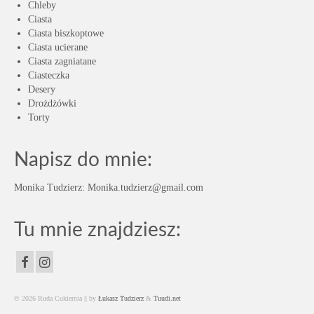
Chleby
Ciasta
Ciasta biszkoptowe
Ciasta ucierane
Ciasta zagniatane
Ciasteczka
Desery
Drożdżówki
Torty
Napisz do mnie:
Monika Tudzierz: Monika.tudzierz@gmail.com
Tu mnie znajdziesz:
© 2026 Ruda Cukiernia || by
Łukasz Tudzierz
&
Tuudi.net