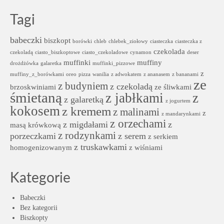
Tagi
babeczki
biszkopt
borówki
chleb
chlebek_ziołowy
ciasteczka
ciasteczka z
czekolada
czekoladą
ciasto_biszkoptowe
ciasto_czekoladowe
cynamon
deser
muffinki
muffiny
drożdżówka
galaretka
muffinki_pizzowe
z
muffiny_z_borówkami
oreo
pizza
wanilia
z adwokatem
z ananasem
z bananami
ze
z budyniem
z czekoladą
brzoskwiniami
ze śliwkami
śmietaną
z jabłkami
z
z galaretką
z jogurtem
kokosem
z kremem
z malinami
z
z mandarynkami
z orzechami
z migdałami
z
masą krówkową
z rodzynkami
porzeczkami
z serem
z serkiem
z truskawkami
homogenizowanym
z wiśniami
Kategorie
Babeczki
Bez kategorii
Biszkopty