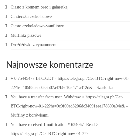
Ciasto z kremem oreo i galaretką
Ciasteczka czekoladowe
Ciasto czekoladowo-waniliowe
Muffinki pizzowe
Drożdżówki z cynamonem
Najnowsze komentarze
+ 0.75445477 BTC.GET - https://telegra.ph/Get-BTC-right-now-01-
22?hs=10585b3ae083b07a47b8c105471a312d&
-
Szarlotka
You have a transfer from user. Withdrаw > https://telegra.ph/Get-
BTC-right-now-01-22?hs=9c0f00ad8206dc34091eee178699a04e&
-
Muffiny z borówkami
You have received 1 notification # 634067. Read >
https://telegra.ph/Get-BTC-right-now-01-22?