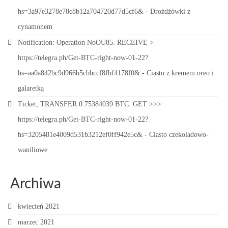
hs=3a97e3278e78c8b12a704720d77d5cf6&
-
Drożdżówki z
cynamonem
Notification: Operation NoOU85. RECEIVE >
https://telegra.ph/Get-BTC-right-now-01-22?
hs=aa0a842bc9d966b5cbbccf8fbf4178f0&
-
Ciasto z kremem oreo i
galaretką
Ticket; TRANSFER 0.75384039 BTC. GET >>>
https://telegra.ph/Get-BTC-right-now-01-22?
hs=3205481e4009d531b3212ef0ff942e5c&
-
Ciasto czekoladowo-
waniliowe
Archiwa
kwiecień 2021
marzec 2021