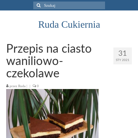
Szuklaj
w:
Ruda Cukiernia
Przepis na ciasto
31
waniliowo-
STY 2021
czekolawe
przez
Ruda
|
|
0