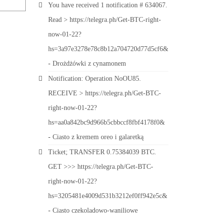
You have received 1 notification # 634067.
Read > https://telegra.ph/Get-BTC-right-
now-01-22?
hs=3a97e3278e78c8b12a704720d77d5cf6&
-
Drożdżówki z cynamonem
Notification: Operation NoOU85.
RECEIVE > https://telegra.ph/Get-BTC-
right-now-01-22?
hs=aa0a842bc9d966b5cbbccf8fbf4178f0&
-
Ciasto z kremem oreo i galaretką
Ticket; TRANSFER 0.75384039 BTC.
GET >>> https://telegra.ph/Get-BTC-
right-now-01-22?
hs=3205481e4009d531b3212ef0ff942e5c&
-
Ciasto czekoladowo-waniliowe