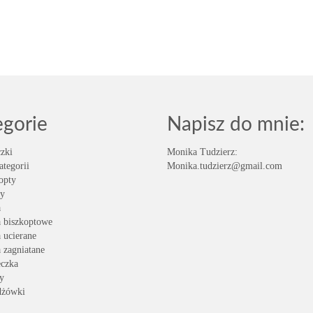
egorie
Napisz do mnie:
zki
Monika Tudzierz:
ategorii
Monika.tudzierz@gmail.com
opty
y
a
a biszkoptowe
a ucierane
a zagniatane
eczka
y
dżówki