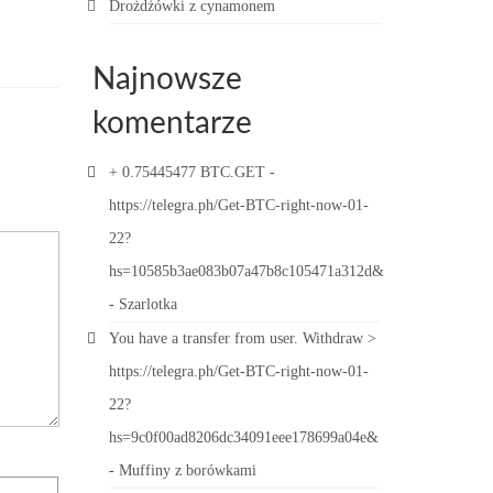
Drożdżówki z cynamonem
Najnowsze
komentarze
+ 0.75445477 BTC.GET -
https://telegra.ph/Get-BTC-right-now-01-
22?
hs=10585b3ae083b07a47b8c105471a312d&
-
Szarlotka
You have a transfer from user. Withdrаw >
https://telegra.ph/Get-BTC-right-now-01-
22?
hs=9c0f00ad8206dc34091eee178699a04e&
-
Muffiny z borówkami