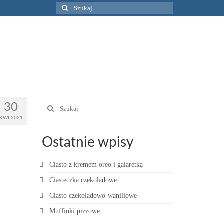
Szuklaj
w:
Szuklaj
30
w:
KWI 2021
Ostatnie wpisy
Ciasto z kremem oreo i galaretką
Ciasteczka czekoladowe
Ciasto czekoladowo-waniliowe
Muffinki pizzowe