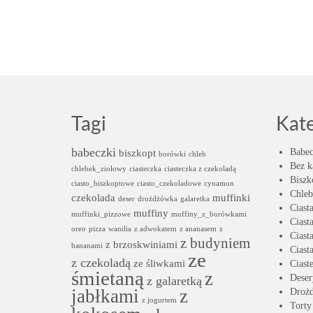
Tagi
Kat
babeczki
biszkopt
Babec
borówki
chleb
Bez k
chlebek_ziołowy
ciasteczka
ciasteczka z czekoladą
Biszk
ciasto_biszkoptowe
ciasto_czekoladowe
cynamon
Chleb
czekolada
muffinki
deser
drożdżówka
galaretka
Ciast
muffiny
muffinki_pizzowe
muffiny_z_borówkami
Ciast
oreo
pizza
wanilia
z adwokatem
z ananasem
z
Ciast
z budyniem
z brzoskwiniami
bananami
Ciast
ze
z czekoladą
ze śliwkami
Ciast
śmietaną
z
Deser
z galaretką
jabłkami
z
Droż
z jogurtem
Torty