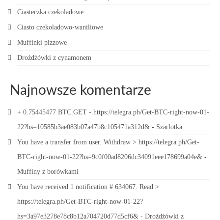
Ciasteczka czekoladowe
Ciasto czekoladowo-waniliowe
Muffinki pizzowe
Drożdżówki z cynamonem
Najnowsze komentarze
+ 0.75445477 BTC.GET - https://telegra.ph/Get-BTC-right-now-01-
22?hs=10585b3ae083b07a47b8c105471a312d&
-
Szarlotka
You have a transfer from user. Withdrаw > https://telegra.ph/Get-
BTC-right-now-01-22?hs=9c0f00ad8206dc34091eee178699a04e&
-
Muffiny z borówkami
You have received 1 notification # 634067. Read >
https://telegra.ph/Get-BTC-right-now-01-22?
hs=3a97e3278e78c8b12a704720d77d5cf6&
-
Drożdżówki z