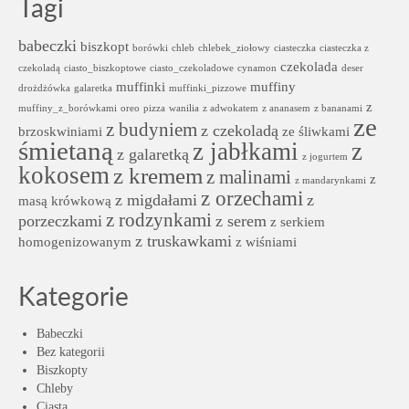
Tagi
babeczki
biszkopt
borówki
chleb
chlebek_ziołowy
ciasteczka
ciasteczka z
czekolada
czekoladą
ciasto_biszkoptowe
ciasto_czekoladowe
cynamon
deser
muffinki
muffiny
drożdżówka
galaretka
muffinki_pizzowe
z
muffiny_z_borówkami
oreo
pizza
wanilia
z adwokatem
z ananasem
z bananami
ze
z budyniem
z czekoladą
brzoskwiniami
ze śliwkami
śmietaną
z jabłkami
z
z galaretką
z jogurtem
kokosem
z kremem
z malinami
z
z mandarynkami
z orzechami
z migdałami
z
masą krówkową
z rodzynkami
porzeczkami
z serem
z serkiem
z truskawkami
homogenizowanym
z wiśniami
Kategorie
Babeczki
Bez kategorii
Biszkopty
Chleby
Ciasta