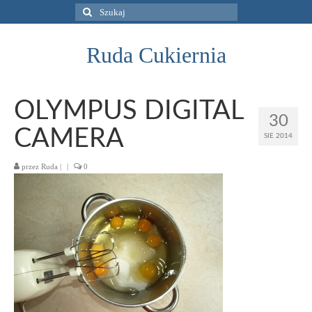
Szuklaj
w:
Ruda Cukiernia
OLYMPUS DIGITAL
30
CAMERA
SIE 2014
przez
Ruda
|
|
0