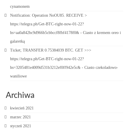
cynamonem
Notification: Operation NoOU85. RECEIVE >
https://telegra.ph/Get-BTC-right-now-01-22?
hs=aa0a842bc9d966b5cbbccf8fbf4178f0&
-
Ciasto z kremem oreo i
galaretką
Ticket; TRANSFER 0.75384039 BTC. GET >>>
https://telegra.ph/Get-BTC-right-now-01-22?
hs=3205481e4009d531b3212ef0ff942e5c&
-
Ciasto czekoladowo-
waniliowe
Archiwa
kwiecień 2021
marzec 2021
styczeń 2021