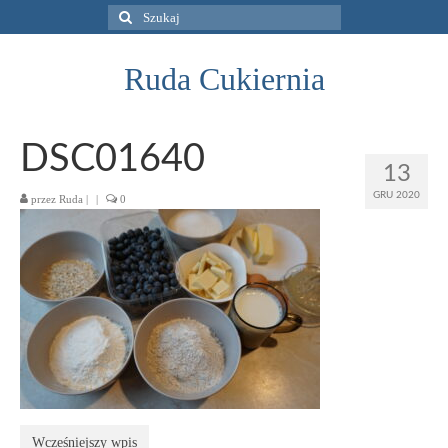
Szuklaj
w:
Ruda Cukiernia
DSC01640
13
GRU 2020
przez
Ruda
|
|
0
Wcześniejszy wpis