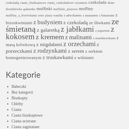
czekolada
czekoladą
ciasto_biszkoptowe
ciasto_czekoladowe
cynamon
deser
muffinki
muffiny
drożdżówka
galaretka
muffinki_pizzowe
z
muffiny_z_borówkami
oreo
pizza
wanilia
z adwokatem
z ananasem
z bananami
ze
z budyniem
z czekoladą
brzoskwiniami
ze śliwkami
śmietaną
z jabłkami
z
z galaretką
z jogurtem
kokosem
z kremem
z malinami
z
z mandarynkami
z orzechami
z migdałami
z
masą krówkową
z rodzynkami
porzeczkami
z serem
z serkiem
z truskawkami
homogenizowanym
z wiśniami
Kategorie
Babeczki
Bez kategorii
Biszkopty
Chleby
Ciasta
Ciasta biszkoptowe
Ciasta ucierane
Ciasta zagniatane