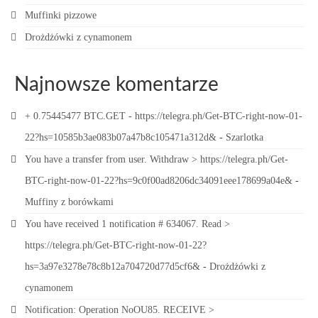
Muffinki pizzowe
Drożdżówki z cynamonem
Najnowsze komentarze
+ 0.75445477 BTC.GET - https://telegra.ph/Get-BTC-right-now-01-
22?hs=10585b3ae083b07a47b8c105471a312d&
-
Szarlotka
You have a transfer from user. Withdrаw > https://telegra.ph/Get-
BTC-right-now-01-22?hs=9c0f00ad8206dc34091eee178699a04e&
-
Muffiny z borówkami
You have received 1 notification # 634067. Read >
https://telegra.ph/Get-BTC-right-now-01-22?
hs=3a97e3278e78c8b12a704720d77d5cf6&
-
Drożdżówki z
cynamonem
Notification: Operation NoOU85. RECEIVE >