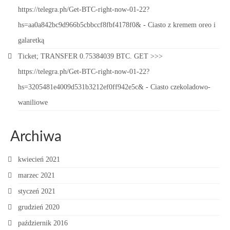
https://telegra.ph/Get-BTC-right-now-01-22?
hs=aa0a842bc9d966b5cbbccf8fbf4178f0&
-
Ciasto z kremem oreo i
galaretką
Ticket; TRANSFER 0.75384039 BTC. GET >>>
https://telegra.ph/Get-BTC-right-now-01-22?
hs=3205481e4009d531b3212ef0ff942e5c&
-
Ciasto czekoladowo-
waniliowe
Archiwa
kwiecień 2021
marzec 2021
styczeń 2021
grudzień 2020
październik 2016