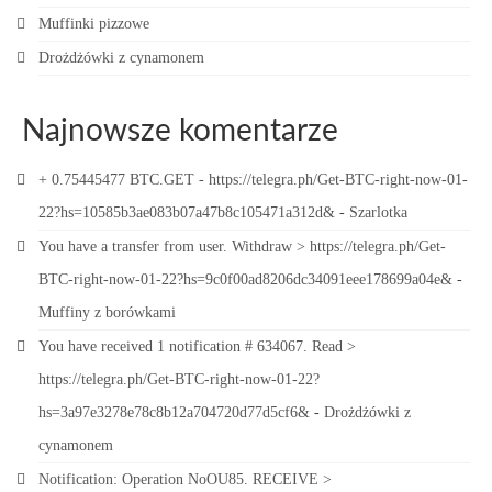
Muffinki pizzowe
Drożdżówki z cynamonem
Najnowsze komentarze
+ 0.75445477 BTC.GET - https://telegra.ph/Get-BTC-right-now-01-
22?hs=10585b3ae083b07a47b8c105471a312d&
-
Szarlotka
You have a transfer from user. Withdrаw > https://telegra.ph/Get-
BTC-right-now-01-22?hs=9c0f00ad8206dc34091eee178699a04e&
-
Muffiny z borówkami
You have received 1 notification # 634067. Read >
https://telegra.ph/Get-BTC-right-now-01-22?
hs=3a97e3278e78c8b12a704720d77d5cf6&
-
Drożdżówki z
cynamonem
Notification: Operation NoOU85. RECEIVE >