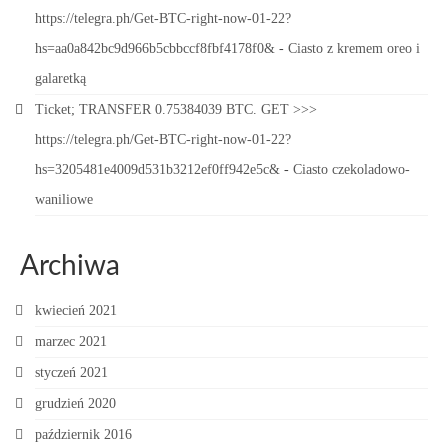
https://telegra.ph/Get-BTC-right-now-01-22?
hs=aa0a842bc9d966b5cbbccf8fbf4178f0&
-
Ciasto z kremem oreo i
galaretką
Ticket; TRANSFER 0.75384039 BTC. GET >>>
https://telegra.ph/Get-BTC-right-now-01-22?
hs=3205481e4009d531b3212ef0ff942e5c&
-
Ciasto czekoladowo-
waniliowe
Archiwa
kwiecień 2021
marzec 2021
styczeń 2021
grudzień 2020
październik 2016