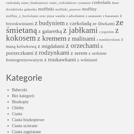
czekolada
czekoladą
ciasto_biszkoptowe
ciasto_czekoladowe
cynamon
deser
muffinki
muffiny
drożdżówka
galaretka
muffinki_pizzowe
z
muffiny_z_borówkami
oreo
pizza
wanilia
z adwokatem
z ananasem
z bananami
ze
z budyniem
z czekoladą
brzoskwiniami
ze śliwkami
śmietaną
z jabłkami
z
z galaretką
z jogurtem
kokosem
z kremem
z malinami
z
z mandarynkami
z orzechami
z migdałami
z
masą krówkową
z rodzynkami
porzeczkami
z serem
z serkiem
z truskawkami
homogenizowanym
z wiśniami
Kategorie
Babeczki
Bez kategorii
Biszkopty
Chleby
Ciasta
Ciasta biszkoptowe
Ciasta ucierane
Ciasta zagniatane