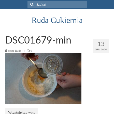
Szuklaj
w:
Ruda Cukiernia
DSC01679-min
13
GRU 2020
przez
Ruda
|
|
0
Wcześniejszy wpis