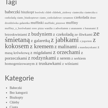
Tagi
babeczki
biszkopt
borówki
chleb
chlebek_ziołowy
ciasteczka
ciasteczka z
czekolada
czekoladą
ciasto_biszkoptowe
ciasto_czekoladowe
cynamon
deser
muffinki
muffiny
drożdżówka
galaretka
muffinki_pizzowe
z
muffiny_z_borówkami
oreo
pizza
wanilia
z adwokatem
z ananasem
z bananami
ze
z budyniem
z czekoladą
brzoskwiniami
ze śliwkami
śmietaną
z jabłkami
z
z galaretką
z jogurtem
kokosem
z kremem
z malinami
z
z mandarynkami
z orzechami
z migdałami
z
masą krówkową
z rodzynkami
porzeczkami
z serem
z serkiem
z truskawkami
homogenizowanym
z wiśniami
Kategorie
Babeczki
Bez kategorii
Biszkopty
Chleby
Ciasta