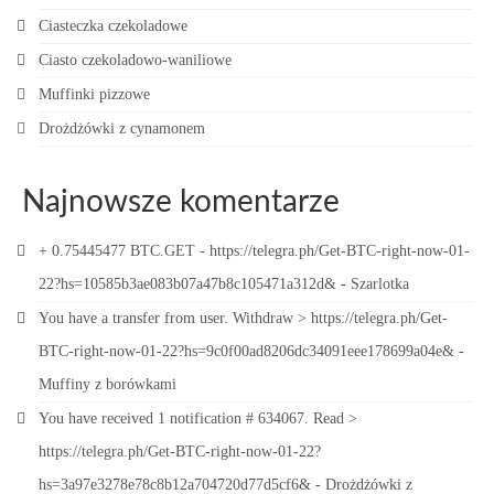
Ciasteczka czekoladowe
Ciasto czekoladowo-waniliowe
Muffinki pizzowe
Drożdżówki z cynamonem
Najnowsze komentarze
+ 0.75445477 BTC.GET - https://telegra.ph/Get-BTC-right-now-01-
22?hs=10585b3ae083b07a47b8c105471a312d&
-
Szarlotka
You have a transfer from user. Withdrаw > https://telegra.ph/Get-
BTC-right-now-01-22?hs=9c0f00ad8206dc34091eee178699a04e&
-
Muffiny z borówkami
You have received 1 notification # 634067. Read >
https://telegra.ph/Get-BTC-right-now-01-22?
hs=3a97e3278e78c8b12a704720d77d5cf6&
-
Drożdżówki z