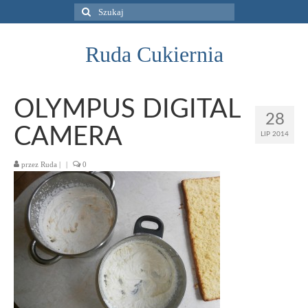
Szuklaj
w:
Ruda Cukiernia
OLYMPUS DIGITAL
28
CAMERA
LIP 2014
przez
Ruda
|
|
0