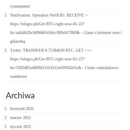
cynamonem
Notification: Operation NoOU85. RECEIVE >
https://telegra.ph/Get-BTC-right-now-01-22?
hs=aa0a842bc9d966b5cbbccf8fbf4178f0&
-
Ciasto z kremem oreo i
galaretką
Ticket; TRANSFER 0.75384039 BTC. GET >>>
https://telegra.ph/Get-BTC-right-now-01-22?
hs=3205481e4009d531b3212ef0ff942e5c&
-
Ciasto czekoladowo-
waniliowe
Archiwa
kwiecień 2021
marzec 2021
styczeń 2021