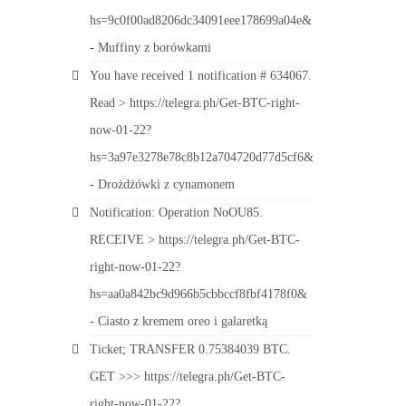
hs=9c0f00ad8206dc34091eee178699a04e&
-
Muffiny z borówkami
You have received 1 notification # 634067.
Read > https://telegra.ph/Get-BTC-right-
now-01-22?
hs=3a97e3278e78c8b12a704720d77d5cf6&
-
Drożdżówki z cynamonem
Notification: Operation NoOU85.
RECEIVE > https://telegra.ph/Get-BTC-
right-now-01-22?
hs=aa0a842bc9d966b5cbbccf8fbf4178f0&
-
Ciasto z kremem oreo i galaretką
Ticket; TRANSFER 0.75384039 BTC.
GET >>> https://telegra.ph/Get-BTC-
right-now-01-22?