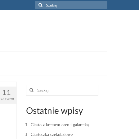
Szuklaj
w:
Szuklaj
11
w:
GRU 2020
Ostatnie wpisy
Ciasto z kremem oreo i galaretką
Ciasteczka czekoladowe