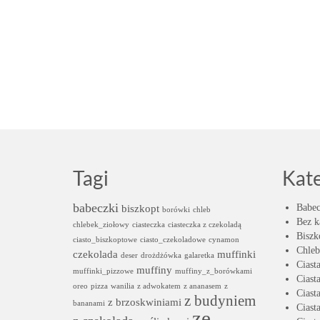
Tagi
Kat
babeczki
biszkopt
Babec
borówki
chleb
Bez k
chlebek_ziołowy
ciasteczka
ciasteczka z czekoladą
Biszk
ciasto_biszkoptowe
ciasto_czekoladowe
cynamon
Chleb
czekolada
muffinki
deser
drożdżówka
galaretka
Ciast
muffiny
muffinki_pizzowe
muffiny_z_borówkami
Ciast
oreo
pizza
wanilia
z adwokatem
z ananasem
z
Ciast
z budyniem
z brzoskwiniami
bananami
Ciast
ze