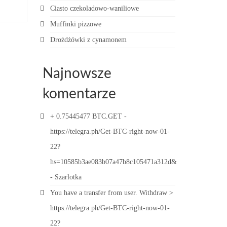
Ciasto czekoladowo-waniliowe
Muffinki pizzowe
Drożdżówki z cynamonem
Najnowsze
komentarze
+ 0.75445477 BTC.GET -
https://telegra.ph/Get-BTC-right-now-01-
22?
hs=10585b3ae083b07a47b8c105471a312d&
-
Szarlotka
You have a transfer from user. Withdrаw >
https://telegra.ph/Get-BTC-right-now-01-
22?