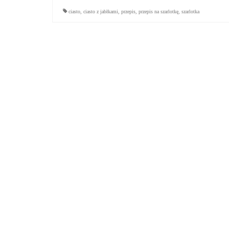
ciasto
,
ciasto z jabłkami
,
przepis
,
przepis na szarlotkę
,
szarlotka