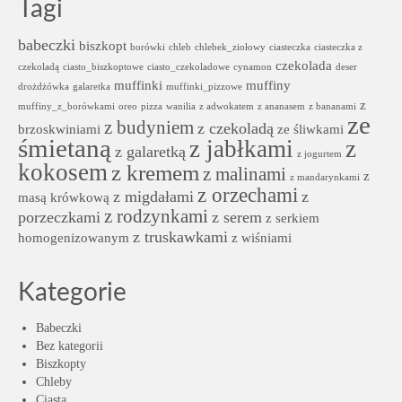
Tagi
babeczki
biszkopt
borówki
chleb
chlebek_ziołowy
ciasteczka
ciasteczka z
czekolada
czekoladą
ciasto_biszkoptowe
ciasto_czekoladowe
cynamon
deser
muffinki
muffiny
drożdżówka
galaretka
muffinki_pizzowe
z
muffiny_z_borówkami
oreo
pizza
wanilia
z adwokatem
z ananasem
z bananami
ze
z budyniem
z czekoladą
brzoskwiniami
ze śliwkami
śmietaną
z jabłkami
z
z galaretką
z jogurtem
kokosem
z kremem
z malinami
z
z mandarynkami
z orzechami
z migdałami
z
masą krówkową
z rodzynkami
porzeczkami
z serem
z serkiem
z truskawkami
homogenizowanym
z wiśniami
Kategorie
Babeczki
Bez kategorii
Biszkopty
Chleby
Ciasta