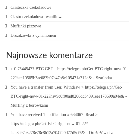
Ciasteczka czekoladowe
Ciasto czekoladowo-waniliowe
Muffinki pizzowe
Drożdżówki z cynamonem
Najnowsze komentarze
+ 0.75445477 BTC.GET - https://telegra.ph/Get-BTC-right-now-01-
22?hs=10585b3ae083b07a47b8c105471a312d&
-
Szarlotka
You have a transfer from user. Withdrаw > https://telegra.ph/Get-
BTC-right-now-01-22?hs=9c0f00ad8206dc34091eee178699a04e&
-
Muffiny z borówkami
You have received 1 notification # 634067. Read >
https://telegra.ph/Get-BTC-right-now-01-22?
hs=3a97e3278e78c8b12a704720d77d5cf6&
-
Drożdżówki z