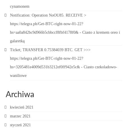
cynamonem
Notification: Operation NoOU85. RECEIVE >
https://telegra.ph/Get-BTC-right-now-01-22?
hs=aa0a842bc9d966b5cbbccf8fbf4178f0&
-
Ciasto z kremem oreo i
galaretką
Ticket; TRANSFER 0.75384039 BTC. GET >>>
https://telegra.ph/Get-BTC-right-now-01-22?
hs=3205481e4009d531b3212ef0ff942e5c&
-
Ciasto czekoladowo-
waniliowe
Archiwa
kwiecień 2021
marzec 2021
styczeń 2021