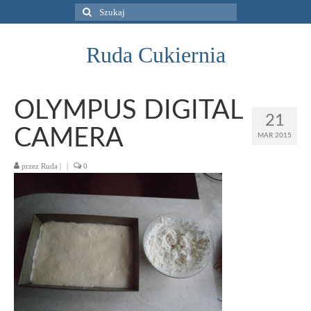
Szuklaj
w:
Ruda Cukiernia
OLYMPUS DIGITAL
21
CAMERA
MAR 2015
przez
Ruda
|
|
0