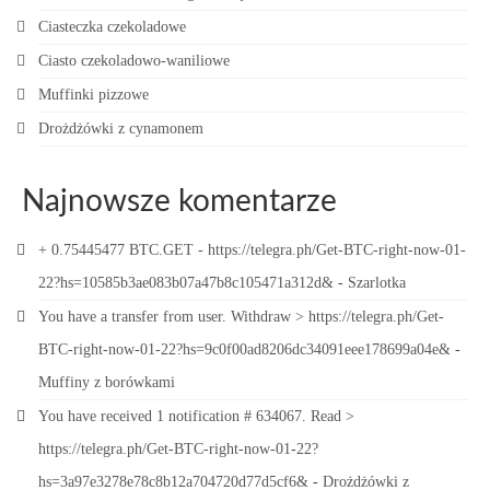
Ciasteczka czekoladowe
Ciasto czekoladowo-waniliowe
Muffinki pizzowe
Drożdżówki z cynamonem
Najnowsze komentarze
+ 0.75445477 BTC.GET - https://telegra.ph/Get-BTC-right-now-01-
22?hs=10585b3ae083b07a47b8c105471a312d&
-
Szarlotka
You have a transfer from user. Withdrаw > https://telegra.ph/Get-
BTC-right-now-01-22?hs=9c0f00ad8206dc34091eee178699a04e&
-
Muffiny z borówkami
You have received 1 notification # 634067. Read >
https://telegra.ph/Get-BTC-right-now-01-22?
hs=3a97e3278e78c8b12a704720d77d5cf6&
-
Drożdżówki z