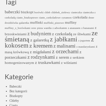
Tagi
babeczki
biszkopt
borówki
chleb
chlebek_ziołowy
ciasteczka
ciasteczka z
czekolada
czekoladą
ciasto_biszkoptowe
ciasto_czekoladowe
cynamon
deser
muffinki
muffiny
drożdżówka
galaretka
muffinki_pizzowe
z
muffiny_z_borówkami
oreo
pizza
wanilia
z adwokatem
z ananasem
z bananami
ze
z budyniem
z czekoladą
brzoskwiniami
ze śliwkami
śmietaną
z jabłkami
z
z galaretką
z jogurtem
kokosem
z kremem
z malinami
z
z mandarynkami
z orzechami
z migdałami
z
masą krówkową
z rodzynkami
porzeczkami
z serem
z serkiem
z truskawkami
homogenizowanym
z wiśniami
Kategorie
Babeczki
Bez kategorii
Biszkopty
Chleby
Ciasta