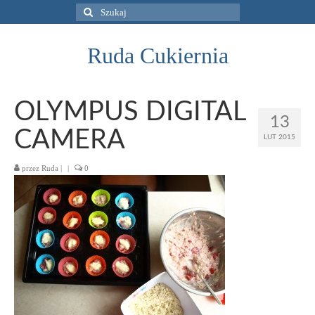
Szuklaj
w:
Ruda Cukiernia
OLYMPUS DIGITAL
13
CAMERA
LUT 2015
przez
Ruda
|
|
0