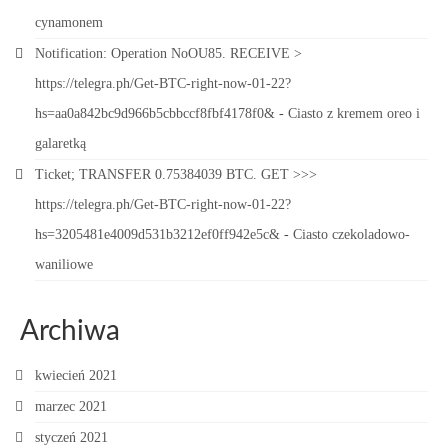
cynamonem
Notification: Operation NoOU85. RECEIVE >
https://telegra.ph/Get-BTC-right-now-01-22?
hs=aa0a842bc9d966b5cbbccf8fbf4178f0&
-
Ciasto z kremem oreo i
galaretką
Ticket; TRANSFER 0.75384039 BTC. GET >>>
https://telegra.ph/Get-BTC-right-now-01-22?
hs=3205481e4009d531b3212ef0ff942e5c&
-
Ciasto czekoladowo-
waniliowe
Archiwa
kwiecień 2021
marzec 2021
styczeń 2021