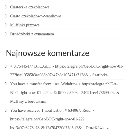
Ciasteczka czekoladowe
Ciasto czekoladowo-waniliowe
Muffinki pizzowe
Drożdżówki z cynamonem
Najnowsze komentarze
+ 0.75445477 BTC.GET - https://telegra.ph/Get-BTC-right-now-01-
22?hs=10585b3ae083b07a47b8c105471a312d&
-
Szarlotka
You have a transfer from user. Withdrаw > https://telegra.ph/Get-
BTC-right-now-01-22?hs=9c0f00ad8206dc34091eee178699a04e&
-
Muffiny z borówkami
You have received 1 notification # 634067. Read >
https://telegra.ph/Get-BTC-right-now-01-22?
hs=3a97e3278e78c8b12a704720d77d5cf6&
-
Drożdżówki z