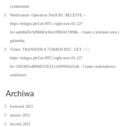
cynamonem
Notification: Operation NoOU85. RECEIVE >
https://telegra.ph/Get-BTC-right-now-01-22?
hs=aa0a842bc9d966b5cbbccf8fbf4178f0&
-
Ciasto z kremem oreo i
galaretką
Ticket; TRANSFER 0.75384039 BTC. GET >>>
https://telegra.ph/Get-BTC-right-now-01-22?
hs=3205481e4009d531b3212ef0ff942e5c&
-
Ciasto czekoladowo-
waniliowe
Archiwa
kwiecień 2021
marzec 2021
styczeń 2021