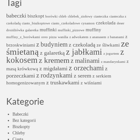
Tagi
babeczki
biszkopt
borówki
chleb
chlebek_ziołowy
ciasteczka
ciasteczka z
czekolada
czekoladą
ciasto_biszkoptowe
ciasto_czekoladowe
cynamon
deser
muffinki
muffiny
drożdżówka
galaretka
muffinki_pizzowe
z
muffiny_z_borówkami
oreo
pizza
wanilia
z adwokatem
z ananasem
z bananami
ze
z budyniem
z czekoladą
brzoskwiniami
ze śliwkami
śmietaną
z jabłkami
z
z galaretką
z jogurtem
kokosem
z kremem
z malinami
z
z mandarynkami
z orzechami
z migdałami
z
masą krówkową
z rodzynkami
porzeczkami
z serem
z serkiem
z truskawkami
homogenizowanym
z wiśniami
Kategorie
Babeczki
Bez kategorii
Biszkopty
Chleby
Ciasta