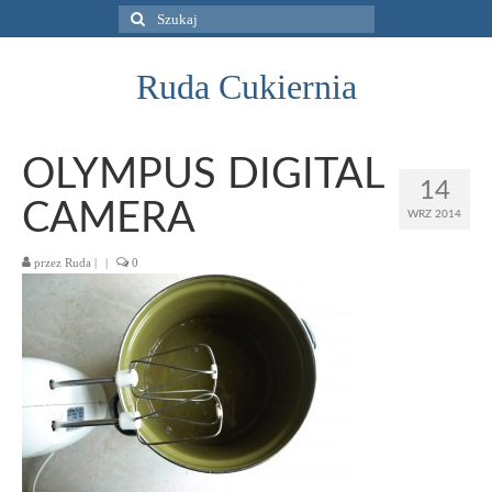
Szuklaj
w:
Ruda Cukiernia
OLYMPUS DIGITAL
14
CAMERA
WRZ 2014
przez
Ruda
|
|
0