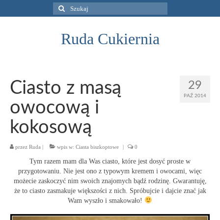
Szuklaj
w:
Ruda Cukiernia
Ciasto z masą
29
PAŹ 2014
owocową i
kokosową
przez
Ruda
|
wpis w:
Ciasta biszkoptowe
|
0
Tym razem mam dla Was ciasto, które jest dosyć proste w
przygotowaniu. Nie jest ono z typowym kremem i owocami, więc
możecie zaskoczyć nim swoich znajomych bądź rodzinę. Gwarantuję,
że to ciasto zasmakuje większości z nich. Spróbujcie i dajcie znać jak
Wam wyszło i smakowało!