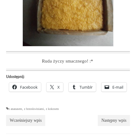
Ruda życzy smacznego! :*
Udostępnij:
Facebook
X
Tumblr
E-mail
z ananasem
,
z brzoskwiniami
,
z kokosem
Wcześniejszy wpis
Następny wpis