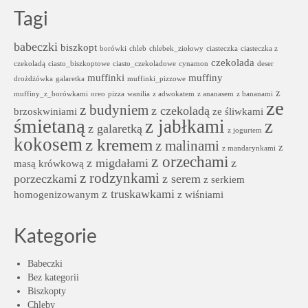
Tagi
babeczki
biszkopt
borówki
chleb
chlebek_ziołowy
ciasteczka
ciasteczka z
czekolada
czekoladą
ciasto_biszkoptowe
ciasto_czekoladowe
cynamon
deser
muffinki
muffiny
drożdżówka
galaretka
muffinki_pizzowe
z
muffiny_z_borówkami
oreo
pizza
wanilia
z adwokatem
z ananasem
z bananami
ze
z budyniem
z czekoladą
brzoskwiniami
ze śliwkami
śmietaną
z jabłkami
z
z galaretką
z jogurtem
kokosem
z kremem
z malinami
z
z mandarynkami
z orzechami
z migdałami
z
masą krówkową
z rodzynkami
porzeczkami
z serem
z serkiem
z truskawkami
homogenizowanym
z wiśniami
Kategorie
Babeczki
Bez kategorii
Biszkopty
Chleby