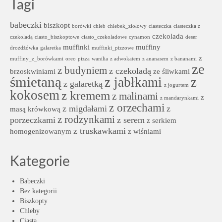
Tagi
babeczki
biszkopt
borówki
chleb
chlebek_ziołowy
ciasteczka
ciasteczka z
czekolada
czekoladą
ciasto_biszkoptowe
ciasto_czekoladowe
cynamon
deser
muffinki
muffiny
drożdżówka
galaretka
muffinki_pizzowe
z
muffiny_z_borówkami
oreo
pizza
wanilia
z adwokatem
z ananasem
z bananami
ze
z budyniem
z czekoladą
brzoskwiniami
ze śliwkami
śmietaną
z jabłkami
z
z galaretką
z jogurtem
kokosem
z kremem
z malinami
z
z mandarynkami
z orzechami
z migdałami
z
masą krówkową
z rodzynkami
porzeczkami
z serem
z serkiem
z truskawkami
homogenizowanym
z wiśniami
Kategorie
Babeczki
Bez kategorii
Biszkopty
Chleby
Ciasta