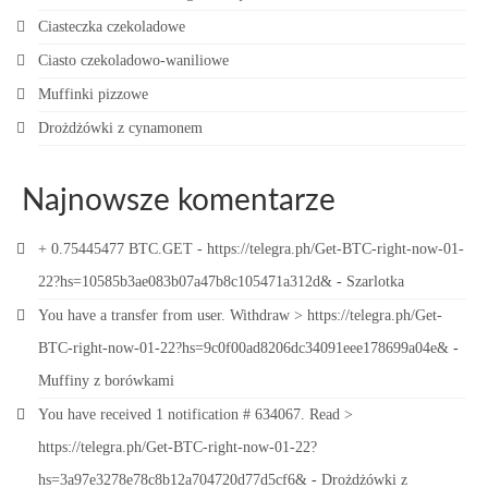
Ciasteczka czekoladowe
Ciasto czekoladowo-waniliowe
Muffinki pizzowe
Drożdżówki z cynamonem
Najnowsze komentarze
+ 0.75445477 BTC.GET - https://telegra.ph/Get-BTC-right-now-01-
22?hs=10585b3ae083b07a47b8c105471a312d&
-
Szarlotka
You have a transfer from user. Withdrаw > https://telegra.ph/Get-
BTC-right-now-01-22?hs=9c0f00ad8206dc34091eee178699a04e&
-
Muffiny z borówkami
You have received 1 notification # 634067. Read >
https://telegra.ph/Get-BTC-right-now-01-22?
hs=3a97e3278e78c8b12a704720d77d5cf6&
-
Drożdżówki z