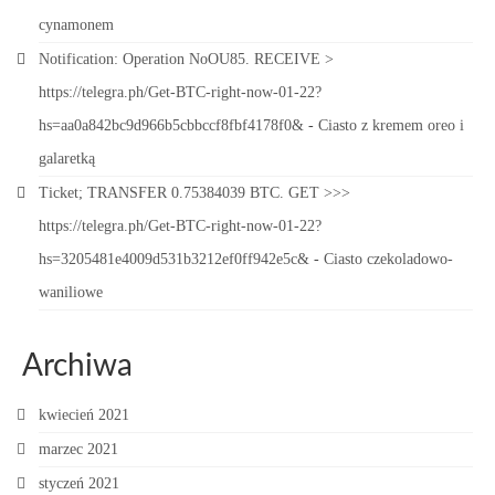
cynamonem
Notification: Operation NoOU85. RECEIVE >
https://telegra.ph/Get-BTC-right-now-01-22?
hs=aa0a842bc9d966b5cbbccf8fbf4178f0&
-
Ciasto z kremem oreo i
galaretką
Ticket; TRANSFER 0.75384039 BTC. GET >>>
https://telegra.ph/Get-BTC-right-now-01-22?
hs=3205481e4009d531b3212ef0ff942e5c&
-
Ciasto czekoladowo-
waniliowe
Archiwa
kwiecień 2021
marzec 2021
styczeń 2021