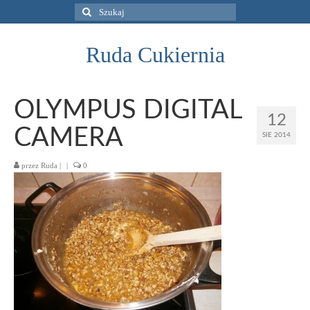
Szuklaj
w:
Ruda Cukiernia
OLYMPUS DIGITAL
12
CAMERA
SIE 2014
przez
Ruda
|
|
0