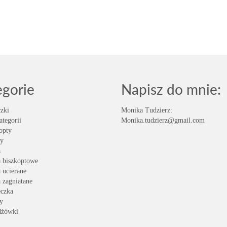
egorie
Napisz do mnie:
zki
Monika Tudzierz:
ategorii
Monika.tudzierz@gmail.com
opty
y
a
a biszkoptowe
a ucierane
a zagniatane
eczka
y
dżówki