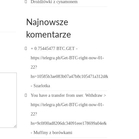
Drożdżówki z cynamonem
Najnowsze
komentarze
+ 0.75445477 BTC.GET -
https://telegra.ph/Get-BTC-right-now-01-
22?
hs=10585b3ae083b07a47b8c105471a312d&
-
Szarlotka
You have a transfer from user. Withdrаw >
https://telegra.ph/Get-BTC-right-now-01-
22?
hs=9c0f00ad8206dc34091eee178699a04e&
-
Muffiny z borówkami