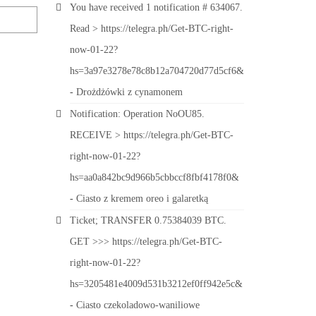
You have received 1 notification # 634067.
Read > https://telegra.ph/Get-BTC-right-
now-01-22?
hs=3a97e3278e78c8b12a704720d77d5cf6&
-
Drożdżówki z cynamonem
Notification: Operation NoOU85.
RECEIVE > https://telegra.ph/Get-BTC-
right-now-01-22?
hs=aa0a842bc9d966b5cbbccf8fbf4178f0&
-
Ciasto z kremem oreo i galaretką
Ticket; TRANSFER 0.75384039 BTC.
GET >>> https://telegra.ph/Get-BTC-
right-now-01-22?
hs=3205481e4009d531b3212ef0ff942e5c&
-
Ciasto czekoladowo-waniliowe