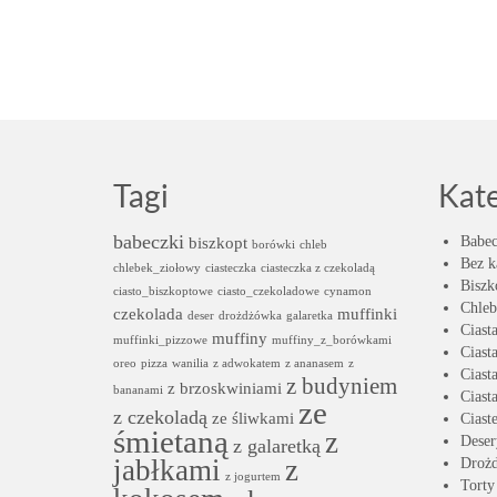
Tagi
Kat
babeczki
biszkopt
Babec
borówki
chleb
Bez k
chlebek_ziołowy
ciasteczka
ciasteczka z czekoladą
Biszk
ciasto_biszkoptowe
ciasto_czekoladowe
cynamon
Chleb
czekolada
muffinki
deser
drożdżówka
galaretka
Ciast
muffiny
muffinki_pizzowe
muffiny_z_borówkami
Ciast
oreo
pizza
wanilia
z adwokatem
z ananasem
z
Ciast
z budyniem
z brzoskwiniami
bananami
Ciast
ze
z czekoladą
ze śliwkami
Ciast
śmietaną
z
Deser
z galaretką
jabłkami
z
Droż
z jogurtem
Torty