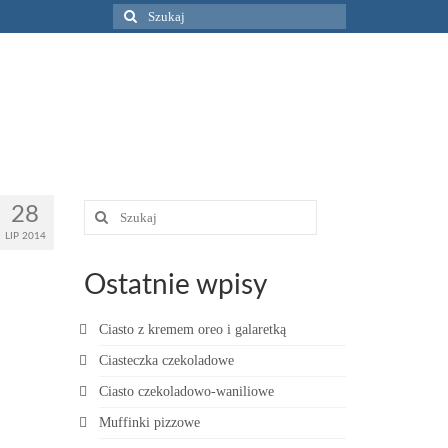
Szuklaj
w:
Szuklaj
28
w:
LIP 2014
Ostatnie wpisy
Ciasto z kremem oreo i galaretką
Ciasteczka czekoladowe
Ciasto czekoladowo-waniliowe
Muffinki pizzowe