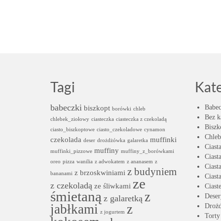
Tagi
Kat
babeczki
biszkopt
Babec
borówki
chleb
Bez k
chlebek_ziołowy
ciasteczka
ciasteczka z czekoladą
Biszk
ciasto_biszkoptowe
ciasto_czekoladowe
cynamon
Chleb
czekolada
muffinki
deser
drożdżówka
galaretka
Ciast
muffiny
muffinki_pizzowe
muffiny_z_borówkami
Ciast
oreo
pizza
wanilia
z adwokatem
z ananasem
z
Ciast
z budyniem
z brzoskwiniami
bananami
Ciast
ze
z czekoladą
ze śliwkami
Ciast
śmietaną
z
Deser
z galaretką
jabłkami
z
Droż
z jogurtem
Torty