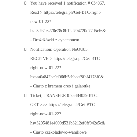
You have received 1 notification # 634067.
Read > https://telegra.ph/Get-BTC-right-
now-01-22?
hs=3a97e3278e78c8b12a704720d77d5cf6&
-
Drożdżówki z cynamonem
Notification: Operation NoOU85.
RECEIVE > https://telegra.ph/Get-BTC-
right-now-01-22?
hs=aa0a842bc9d966b5cbbccf8fbf4178f0&
-
Ciasto z kremem oreo i galaretką
Ticket; TRANSFER 0.75384039 BTC.
GET >>> https://telegra.ph/Get-BTC-
right-now-01-22?
hs=3205481e4009d531b3212ef0ff942e5c&
-
Ciasto czekoladowo-waniliowe