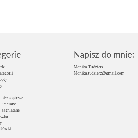
egorie
Napisz do mnie:
zki
Monika Tudzierz:
ategorii
Monika.tudzierz@gmail.com
opty
y
a
a biszkoptowe
a ucierane
a zagniatane
eczka
y
dżówki