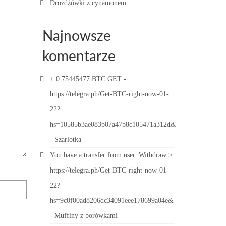
Drożdżówki z cynamonem
Najnowsze
komentarze
+ 0.75445477 BTC.GET -
https://telegra.ph/Get-BTC-right-now-01-
22?
hs=10585b3ae083b07a47b8c105471a312d&
-
Szarlotka
You have a transfer from user. Withdrаw >
https://telegra.ph/Get-BTC-right-now-01-
22?
hs=9c0f00ad8206dc34091eee178699a04e&
-
Muffiny z borówkami