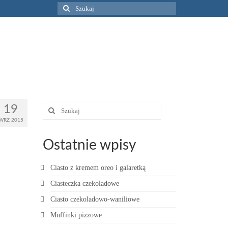
Szuklaj
w:
Szuklaj
19
w:
WRZ 2015
Ostatnie wpisy
Ciasto z kremem oreo i galaretką
Ciasteczka czekoladowe
Ciasto czekoladowo-waniliowe
Muffinki pizzowe