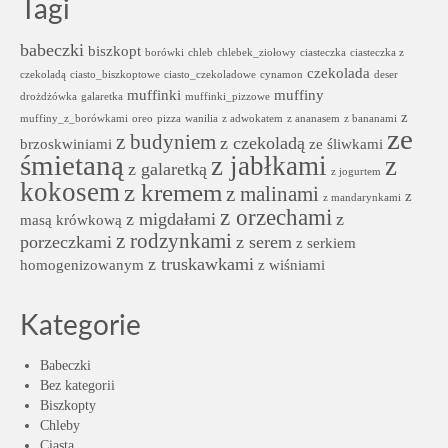
Tagi
babeczki
biszkopt
borówki
chleb
chlebek_ziołowy
ciasteczka
ciasteczka z
czekolada
czekoladą
ciasto_biszkoptowe
ciasto_czekoladowe
cynamon
deser
muffinki
muffiny
drożdżówka
galaretka
muffinki_pizzowe
z
muffiny_z_borówkami
oreo
pizza
wanilia
z adwokatem
z ananasem
z bananami
ze
z budyniem
z czekoladą
brzoskwiniami
ze śliwkami
śmietaną
z jabłkami
z
z galaretką
z jogurtem
kokosem
z kremem
z malinami
z
z mandarynkami
z orzechami
z migdałami
z
masą krówkową
z rodzynkami
porzeczkami
z serem
z serkiem
z truskawkami
homogenizowanym
z wiśniami
Kategorie
Babeczki
Bez kategorii
Biszkopty
Chleby
Ciasta