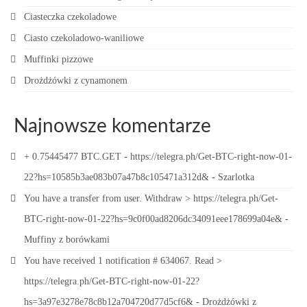
Ciasteczka czekoladowe
Ciasto czekoladowo-waniliowe
Muffinki pizzowe
Drożdżówki z cynamonem
Najnowsze komentarze
+ 0.75445477 BTC.GET - https://telegra.ph/Get-BTC-right-now-01-
22?hs=10585b3ae083b07a47b8c105471a312d&
-
Szarlotka
You have a transfer from user. Withdrаw > https://telegra.ph/Get-
BTC-right-now-01-22?hs=9c0f00ad8206dc34091eee178699a04e&
-
Muffiny z borówkami
You have received 1 notification # 634067. Read >
https://telegra.ph/Get-BTC-right-now-01-22?
hs=3a97e3278e78c8b12a704720d77d5cf6&
-
Drożdżówki z