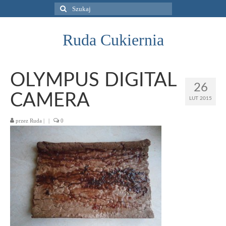
Szuklaj
w:
Ruda Cukiernia
OLYMPUS DIGITAL
26
CAMERA
LUT 2015
przez
Ruda
|
|
0