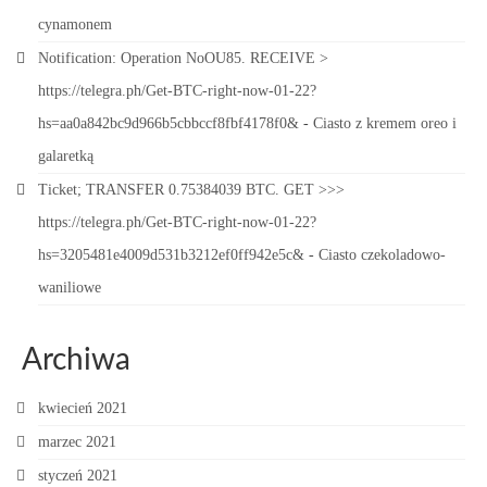
cynamonem
Notification: Operation NoOU85. RECEIVE >
https://telegra.ph/Get-BTC-right-now-01-22?
hs=aa0a842bc9d966b5cbbccf8fbf4178f0&
-
Ciasto z kremem oreo i
galaretką
Ticket; TRANSFER 0.75384039 BTC. GET >>>
https://telegra.ph/Get-BTC-right-now-01-22?
hs=3205481e4009d531b3212ef0ff942e5c&
-
Ciasto czekoladowo-
waniliowe
Archiwa
kwiecień 2021
marzec 2021
styczeń 2021