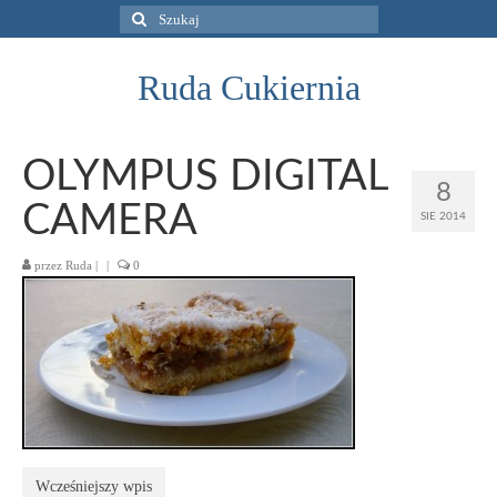
Szuklaj
w:
Ruda Cukiernia
OLYMPUS DIGITAL
8
CAMERA
SIE 2014
przez
Ruda
|
|
0
Wcześniejszy wpis