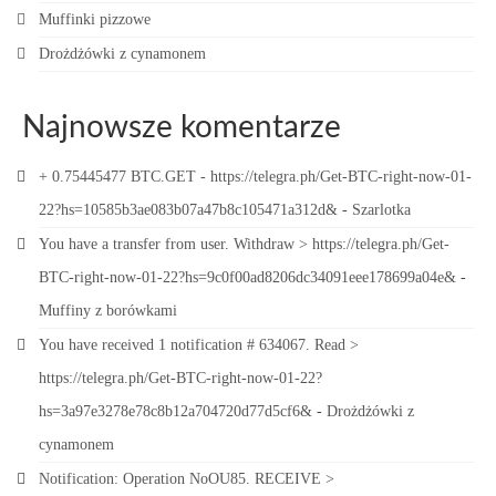
Muffinki pizzowe
Drożdżówki z cynamonem
Najnowsze komentarze
+ 0.75445477 BTC.GET - https://telegra.ph/Get-BTC-right-now-01-
22?hs=10585b3ae083b07a47b8c105471a312d&
-
Szarlotka
You have a transfer from user. Withdrаw > https://telegra.ph/Get-
BTC-right-now-01-22?hs=9c0f00ad8206dc34091eee178699a04e&
-
Muffiny z borówkami
You have received 1 notification # 634067. Read >
https://telegra.ph/Get-BTC-right-now-01-22?
hs=3a97e3278e78c8b12a704720d77d5cf6&
-
Drożdżówki z
cynamonem
Notification: Operation NoOU85. RECEIVE >