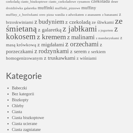
czekolada
czekoladą
ciasto_biszkoptowe
ciasto_czekoladowe
cynamon
deser
muffinki
muffiny
drożdżówka
galaretka
muffinki_pizzowe
z
muffiny_z_borówkami
oreo
pizza
wanilia
z adwokatem
z ananasem
z bananami
ze
z budyniem
z czekoladą
brzoskwiniami
ze śliwkami
śmietaną
z jabłkami
z
z galaretką
z jogurtem
kokosem
z kremem
z malinami
z
z mandarynkami
z orzechami
z migdałami
z
masą krówkową
z rodzynkami
porzeczkami
z serem
z serkiem
z truskawkami
homogenizowanym
z wiśniami
Kategorie
Babeczki
Bez kategorii
Biszkopty
Chleby
Ciasta
Ciasta biszkoptowe
Ciasta ucierane
Ciasta zagniatane