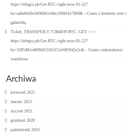
https://telegra.ph/Get-BTC-right-now-01-22?
hs=aa0a842bc9d966b5cbbccf8fbf4178f0&
-
Ciasto z kremem oreo i
galaretką
Ticket; TRANSFER 0.75384039 BTC. GET >>>
https://telegra.ph/Get-BTC-right-now-01-22?
hs=3205481e4009d531b3212ef0ff942e5c&
-
Ciasto czekoladowo-
waniliowe
Archiwa
kwiecień 2021
marzec 2021
styczeń 2021
grudzień 2020
październik 2016