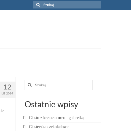
Szuklaj
w:
Szuklaj
12
w:
LIS 2014
Ostatnie wpisy
nie
Ciasto z kremem oreo i galaretką
Ciasteczka czekoladowe