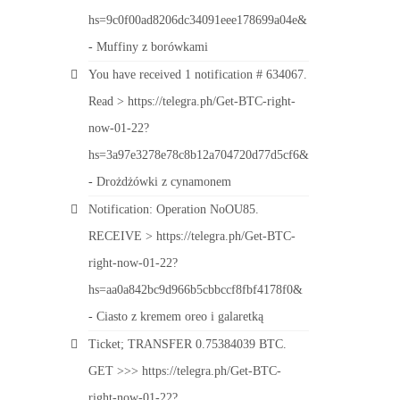
hs=9c0f00ad8206dc34091eee178699a04e&
-
Muffiny z borówkami
You have received 1 notification # 634067.
Read > https://telegra.ph/Get-BTC-right-
now-01-22?
hs=3a97e3278e78c8b12a704720d77d5cf6&
-
Drożdżówki z cynamonem
Notification: Operation NoOU85.
RECEIVE > https://telegra.ph/Get-BTC-
right-now-01-22?
hs=aa0a842bc9d966b5cbbccf8fbf4178f0&
-
Ciasto z kremem oreo i galaretką
Ticket; TRANSFER 0.75384039 BTC.
GET >>> https://telegra.ph/Get-BTC-
right-now-01-22?