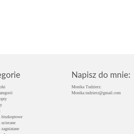
egorie
Napisz do mnie:
zki
Monika Tudzierz:
ategorii
Monika.tudzierz@gmail.com
opty
y
a
a biszkoptowe
a ucierane
a zagniatane