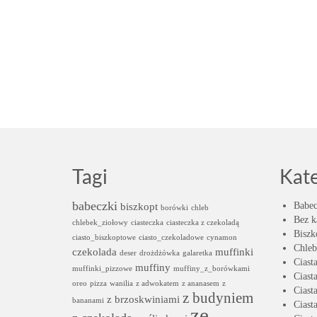
Tagi
Kat
babeczki
biszkopt
Babec
borówki
chleb
Bez k
chlebek_ziołowy
ciasteczka
ciasteczka z czekoladą
Biszk
ciasto_biszkoptowe
ciasto_czekoladowe
cynamon
Chleb
czekolada
muffinki
deser
drożdżówka
galaretka
Ciast
muffiny
muffinki_pizzowe
muffiny_z_borówkami
Ciast
oreo
pizza
wanilia
z adwokatem
z ananasem
z
Ciast
z budyniem
z brzoskwiniami
bananami
Ciast
ze