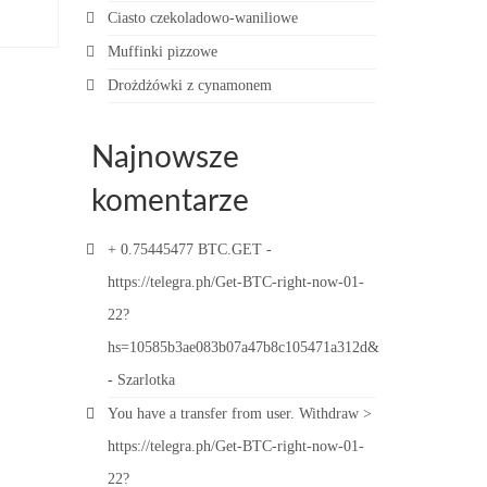
Ciasto czekoladowo-waniliowe
Muffinki pizzowe
Drożdżówki z cynamonem
Najnowsze
komentarze
+ 0.75445477 BTC.GET -
https://telegra.ph/Get-BTC-right-now-01-
22?
hs=10585b3ae083b07a47b8c105471a312d&
-
Szarlotka
You have a transfer from user. Withdrаw >
https://telegra.ph/Get-BTC-right-now-01-
22?